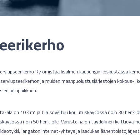
eerikerho
erviupseerikerho Ry omistaa Iisalmen kaupungin keskustassa kerhot
serviupseerikerhon ja muiden maanpuolustusjärjestöjen kokous-, k
ksien pitopaikkana.
nta-ala on 103 m² ja tila soveltuu koulutuskäytössä noin 30 henkilöl
skäytössä noin 50 henkilölle. Varusteina on täydellinen keittiövälin
videotykki, langaton internet-yhteys ja laadukas äänentoistojärjes