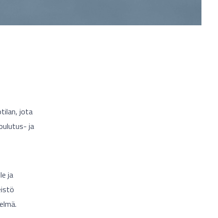
ilan, jota
oulutus- ja
le ja
eistö
telmä.