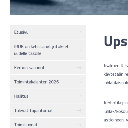
Etusivu
Ups
IRUK on kehittänyt jotokset
uudelle tasolle
Iisalmen Res
Kerhon säännöt
käytetään re
Toimintakalenteri 2026
juhlatilaisuu
Hallitus
Kerhotila pi
Tulevat tapahtumat
juhla-/kokou
astioineen, 
Toimikunnat