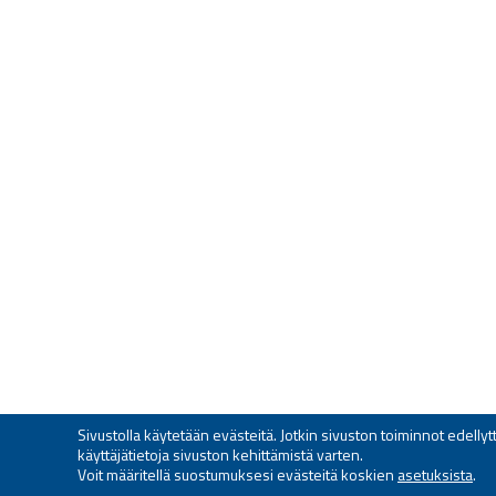
Sivustolla käytetään evästeitä. Jotkin sivuston toiminnot edell
käyttäjätietoja sivuston kehittämistä varten.
Voit määritellä suostumuksesi evästeitä koskien
asetuksista
.