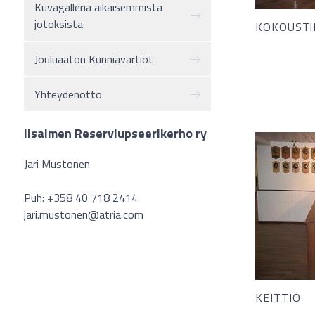
Kuvagalleria aikaisemmista
jotoksista
KOKOUSTI
Jouluaaton Kunniavartiot
Yhteydenotto
Iisalmen Reserviupseerikerho ry
Jari Mustonen
Puh: +358 40 718 2414
jari.mustonen@atria.com
KEITTIÖ