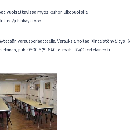
vat vuokrattavissa myös kerhon ulkopuolisille
lutus-/juhlakäyttöön.
äytetään varausperiaatteella. Varauksia hoitaa Kiinteistönvälitys K
telainen, puh. 0500 579 640, e-mail:
LKV@kortelainen.fi
.