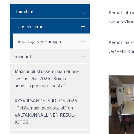
Toimitilat
Kerhotilat o
kokous-/kou
Upseerikerho
Vuottojärven kämppä
Kerhotilaa k
Oy/Petri Kor
Säännöt
Maanpuolustusseminaari Runni-
keskustelut 2026 "Kovaa
puhetta puolustuksesta"
XXXVIII SANDELS JOTOS 2026
"Petäjämäen puolustajat" on
VALTAKUNNALLINEN RESUL-
JOTOS