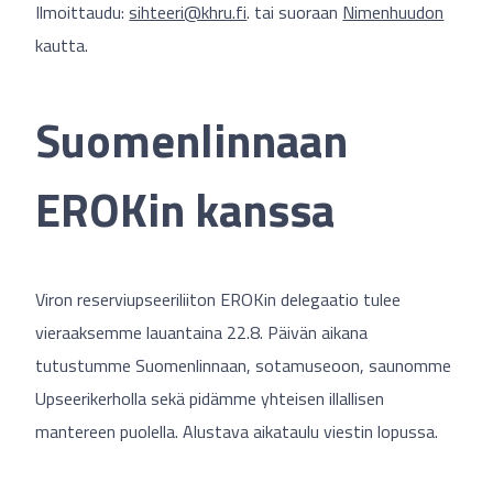
Ilmoittaudu:
sihteeri@khru.fi
. tai suoraan
Nimenhuudon
kautta.
Suomenlinnaan
EROKin kanssa
Viron reserviupseeriliiton EROKin delegaatio tulee
vieraaksemme lauantaina 22.8. Päivän aikana
tutustumme Suomenlinnaan, sotamuseoon, saunomme
Upseerikerholla sekä pidämme yhteisen illallisen
mantereen puolella. Alustava aikataulu viestin lopussa.