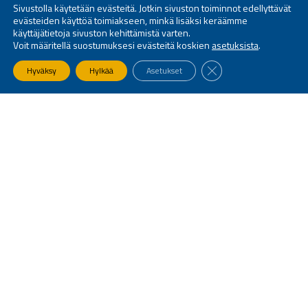
Sivustolla käytetään evästeitä. Jotkin sivuston toiminnot edellyttävät
evästeiden käyttöä toimiakseen, minkä lisäksi keräämme
käyttäjätietoja sivuston kehittämistä varten.
Voit määritellä suostumuksesi evästeitä koskien
asetuksista
.
SULJE EVÄSTEBANNE
Hyväksy
Hylkää
Asetukset