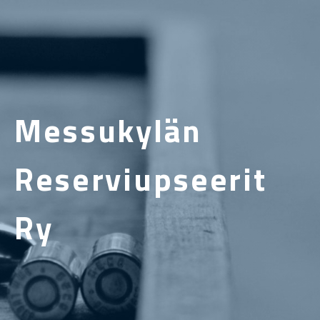
Messukylän
Reserviupseerit
Ry