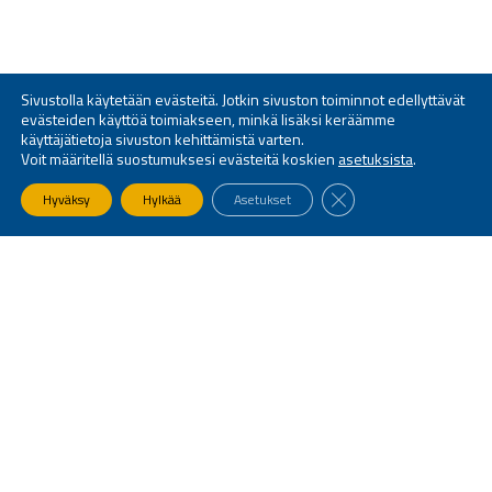
Sivustolla käytetään evästeitä. Jotkin sivuston toiminnot edellyttävät
evästeiden käyttöä toimiakseen, minkä lisäksi keräämme
käyttäjätietoja sivuston kehittämistä varten.
Voit määritellä suostumuksesi evästeitä koskien
asetuksista
.
SULJE EVÄSTEBANNE
Hyväksy
Hylkää
Asetukset