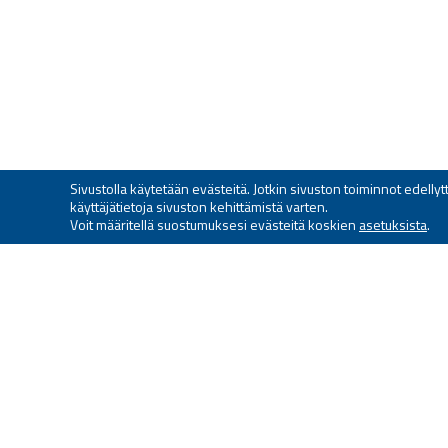
Sivustolla käytetään evästeitä. Jotkin sivuston toiminnot edell
käyttäjätietoja sivuston kehittämistä varten.
Voit määritellä suostumuksesi evästeitä koskien
asetuksista
.