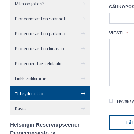
Mikä on jotos?
SÄHKÖPOS
Pioneeriosaston säännöt
Pioneeriosaston palkinnot
VIESTI
*
Pioneeriosaston kirjasto
Pioneerien taistelulaulu
Linkkivinkkimme
Yhteydenotto
Hyväksy
Kuvia
LÄ
Helsingin Reserviupseerien
Pioneeriosasto ry