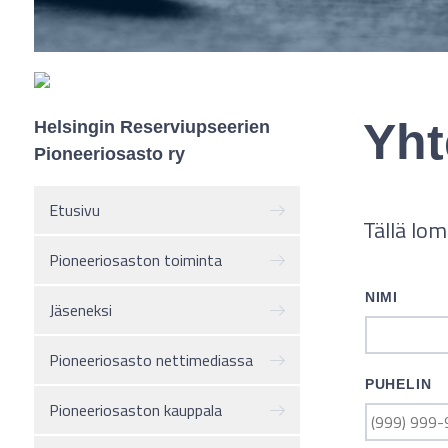
Yht
Helsingin Reserviupseerien
Pioneeriosasto ry
Etusivu
Tällä lom
Pioneeriosaston toiminta
NIMI
Jäseneksi
Pioneeriosasto nettimediassa
PUHELIN
Pioneeriosaston kauppala