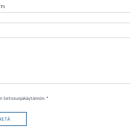
TI
n tietosuojakäytännön.
*
HETÄ