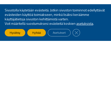
Sivustolla käytetään evästeitä. Jotkin sivuston toiminnot edellyttävät
evästeiden käyttöä toimiakseen, minkä lisäksi keräämme
käyttäjätietoja sivuston kehittämistä varten.
Voit määritellä suostumuksesi evästeitä koskien
asetuksista
.
SULJE EVÄSTEBANNE
Hyväksy
Hylkää
Asetukset