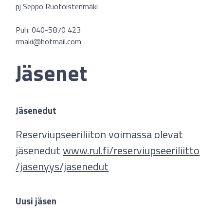
pj Seppo Ruotoistenmäki
Puh: 040-5870 423
rmaki@hotmail.com
Jäsenet
Jäsenedut
Reserviupseeriliiton voimassa olevat
jäsenedut
www.rul.fi/reserviupseeriliitto
/jasenyys/jasenedut
Uusi jäsen