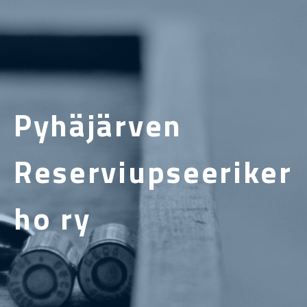
Pyhäjärven
Reserviupseeriker
ho ry