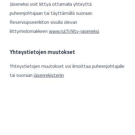
Jäseneksi voit liittyä ottamalla yhteyttä
puheenjohtajaan tai täyttämällä suoraan
Reserviupseeriliiton sivulla olevan
liittymislomakkeen
www.rul.fi/liity-jaseneksi
Yhteystietojen muutokset
Yhteystietojen muutokset voi ilmoittaa puheenjohtajalle
tai suoraan
jäsenrekisteriin