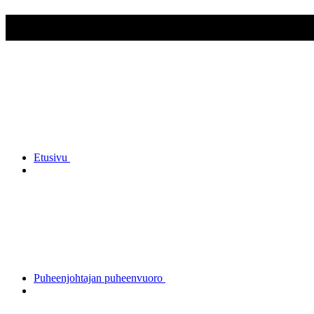
Suomussalmen Reserviupseerit 
Etusivu
Puheenjohtajan puheenvuoro