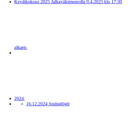
Kevätkokous 2025 Jalkaväkimuseolla 9.4.2025 klo 17:30
alkaen
2024
16.12.2024 Jouluglögit