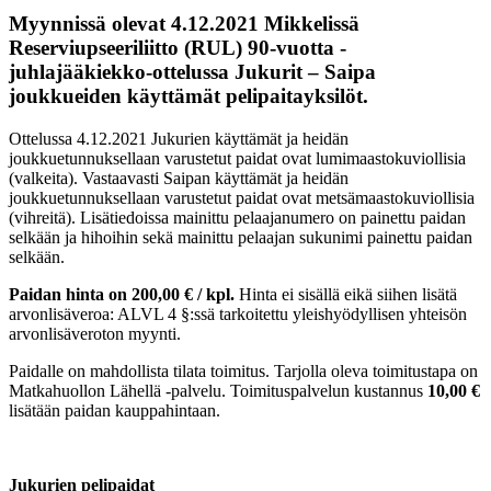
Myynnissä olevat 4.12.2021 Mikkelissä
Reserviupseeriliitto (RUL) 90-vuotta -
juhlajääkiekko-ottelussa Jukurit – Saipa
joukkueiden käyttämät pelipaitayksilöt.
Ottelussa 4.12.2021 Jukurien käyttämät ja heidän
joukkuetunnuksellaan varustetut paidat ovat lumimaastokuviollisia
(valkeita). Vastaavasti Saipan käyttämät ja heidän
joukkuetunnuksellaan varustetut paidat ovat metsämaastokuviollisia
(vihreitä). Lisätiedoissa mainittu pelaajanumero on painettu paidan
selkään ja hihoihin sekä mainittu pelaajan sukunimi painettu paidan
selkään.
Paidan hinta on 200,00 € / kpl.
Hinta ei sisällä eikä siihen lisätä
arvonlisäveroa: ALVL 4 §:ssä tarkoitettu yleishyödyllisen yhteisön
arvonlisäveroton myynti.
Paidalle on mahdollista tilata toimitus. Tarjolla oleva toimitustapa on
Matkahuollon Lähellä -palvelu. Toimituspalvelun kustannus
10,00 €
lisätään paidan kauppahintaan.
Jukurien pelipaidat