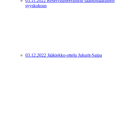
05.11.2022 Reserviupseeripiirin sääntömääräinen
syyskokous
03.12.2022 Jääkiekko-ottelu Jukurit-Saipa