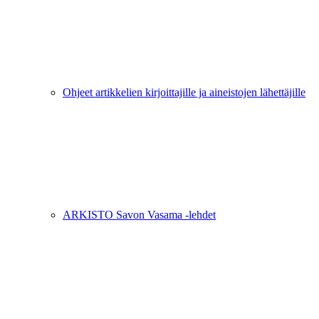
Ohjeet artikkelien kirjoittajille ja aineistojen lähettäjille
ARKISTO Savon Vasama -lehdet