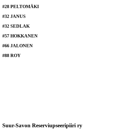
#28 PELTOMÄKI
#32 JANUS
#32 SEDLAK
#57 HOKKANEN
#66 JALONEN
#88 ROY
Suur-Savon Reserviupseeripiiri ry