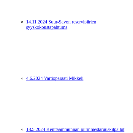
14.11.2024 Suur-Savon reservipiirien
syyskokoustapahtuma
4.6.2024 Vartioparaati Mikkeli
18.5.2024 Kenttäammunnan piirinmestaruuskilpailut