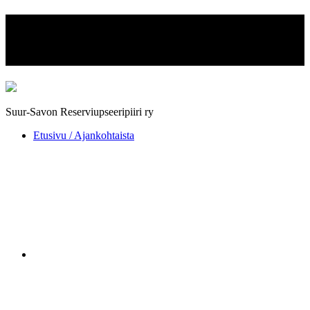
Suur-Savon Reserviupseeripiiri
ry
Suur-Savon Reserviupseeripiiri ry
Etusivu / Ajankohtaista