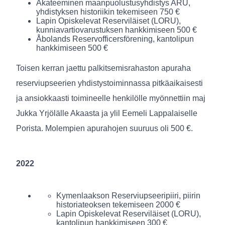
Akateeminen maanpuolustusyhdistys ARU,
yhdistyksen historiikin tekemiseen 750 €
Lapin Opiskelevat Reserviläiset (LORU),
kunniavartiovarustuksen hankkimiseen 500 €
Åbolands Reservofficersförening, kantolipun
hankkimiseen 500 €
Toisen kerran jaettu palkitsemisrahaston apuraha
reserviupseerien yhdistystoiminnassa pitkäaikaisesti
ja ansiokkaasti toimineelle henkilölle myönnettiin maj
Jukka Yrjölälle Akaasta ja ylil Eemeli Lappalaiselle
Porista. Molempien apurahojen suuruus oli 500 €.
2022
Kymenlaakson Reserviupseeripiiri, piirin
historiateoksen tekemiseen 2000 €
Lapin Opiskelevat Reserviläiset (LORU),
kantolipun hankkimiseen 300 €