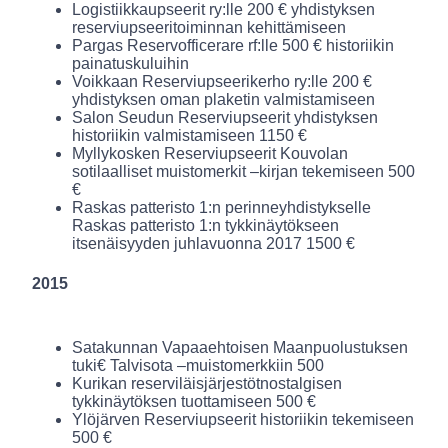
Logistiikkaupseerit ry:lle 200 € yhdistyksen
reserviupseeritoiminnan kehittämiseen
Pargas Reservofficerare rf:lle 500 € historiikin
painatuskuluihin
Voikkaan Reserviupseerikerho ry:lle 200 €
yhdistyksen oman plaketin valmistamiseen
Salon Seudun Reserviupseerit yhdistyksen
historiikin valmistamiseen 1150 €
Myllykosken Reserviupseerit Kouvolan
sotilaalliset muistomerkit –kirjan tekemiseen 500
€
Raskas patteristo 1:n perinneyhdistykselle
Raskas patteristo 1:n tykkinäytökseen
itsenäisyyden juhlavuonna 2017 1500 €
2015
Satakunnan Vapaaehtoisen Maanpuolustuksen
tuki€ Talvisota –muistomerkkiin 500
Kurikan reserviläisjärjestötnostalgisen
tykkinäytöksen tuottamiseen 500 €
Ylöjärven Reserviupseerit historiikin tekemiseen
500 €