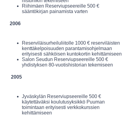
historiikin tekemiseen
Riihimäen Reserviupseereille 500 €
sääntökirjan painamista varten
2006
Reserviläisurheiluliitolle 1000 € reserviläisten
kenttäkelpoisuuden parantamisohjelmaan
erityisesti sähköisen kuntokortin kehittämiseen
Salon Seudun Reserviupseereille 500 €
yhdistyksen 80-vuotishistorian tekemiseen
2005
Jyväskylän Reserviupseereille 500 €
käytettäväksi koulutusyksikkö Puuman
toimintaan erityisesti verkkokurssien
kehittämiseen