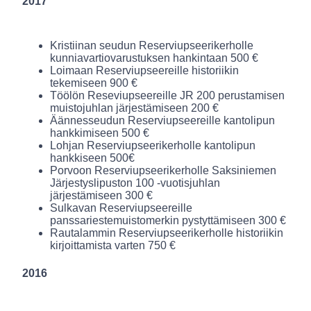
2017
Kristiinan seudun Reserviupseerikerholle
kunniavartiovarustuksen hankintaan 500 €
Loimaan Reserviupseereille historiikin
tekemiseen 900 €
Töölön Reseviupseereille JR 200 perustamisen
muistojuhlan järjestämiseen 200 €
Äännesseudun Reserviupseereille kantolipun
hankkimiseen 500 €
Lohjan Reserviupseerikerholle kantolipun
hankkiseen 500€
Porvoon Reserviupseerikerholle Saksiniemen
Järjestyslipuston 100 -vuotisjuhlan
järjestämiseen 300 €
Sulkavan Reserviupseereille
panssariestemuistomerkin pystyttämiseen 300 €
Rautalammin Reserviupseerikerholle historiikin
kirjoittamista varten 750 €
2016