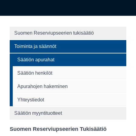
Suomen Reserviupseerien tukisäätiö
Toiminta ja säännöt
Säätiön apurahat
Säätiön henkilöt
Apurahojen hakeminen
Yhteystiedot
Säätiön myyntituotteet
Suomen Reserviupseerien Tukisäätiö