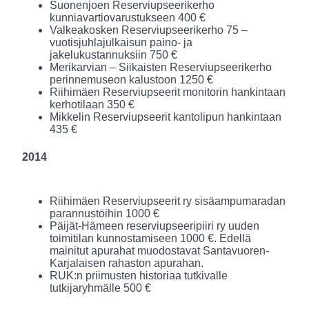
Suonenjoen Reserviupseerikerho
kunniavartiovarustukseen 400 €
Valkeakosken Reserviupseerikerho 75 –
vuotisjuhlajulkaisun paino- ja
jakelukustannuksiin 750 €
Merikarvian – Siikaisten Reserviupseerikerho
perinnemuseon kalustoon 1250 €
Riihimäen Reserviupseerit monitorin hankintaan
kerhotilaan 350 €
Mikkelin Reserviupseerit kantolipun hankintaan
435 €
2014
Riihimäen Reserviupseerit ry sisäampumaradan
parannustöihin 1000 €
Päijät-Hämeen reserviupseeripiiri ry uuden
toimitilan kunnostamiseen 1000 €. Edellä
mainitut apurahat muodostavat Santavuoren-
Karjalaisen rahaston apurahan.
RUK:n priimusten historiaa tutkivalle
tutkijaryhmälle 500 €