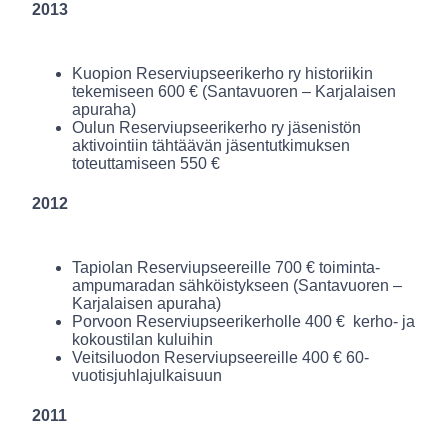
2013
Kuopion Reserviupseerikerho ry historiikin
tekemiseen 600 € (Santavuoren – Karjalaisen
apuraha)
Oulun Reserviupseerikerho ry jäsenistön
aktivointiin tähtäävän jäsentutkimuksen
toteuttamiseen 550 €
2012
Tapiolan Reserviupseereille 700 € toiminta-
ampumaradan sähköistykseen (Santavuoren –
Karjalaisen apuraha)
Porvoon Reserviupseerikerholle 400 € kerho- ja
kokoustilan kuluihin
Veitsiluodon Reserviupseereille 400 € 60-
vuotisjuhlajulkaisuun
2011