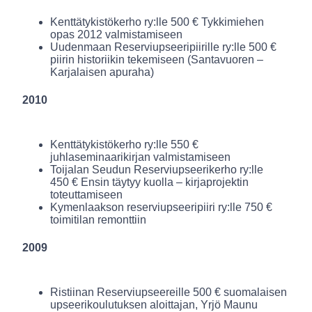
Kenttätykistökerho ry:lle 500 € Tykkimiehen
opas 2012 valmistamiseen
Uudenmaan Reserviupseeripiirille ry:lle 500 €
piirin historiikin tekemiseen (Santavuoren –
Karjalaisen apuraha)
2010
Kenttätykistökerho ry:lle 550 €
juhlaseminaarikirjan valmistamiseen
Toijalan Seudun Reserviupseerikerho ry:lle
450 € Ensin täytyy kuolla – kirjaprojektin
toteuttamiseen
Kymenlaakson reserviupseeripiiri ry:lle 750 €
toimitilan remonttiin
2009
Ristiinan Reserviupseereille 500 € suomalaisen
upseerikoulutuksen aloittajan, Yrjö Maunu