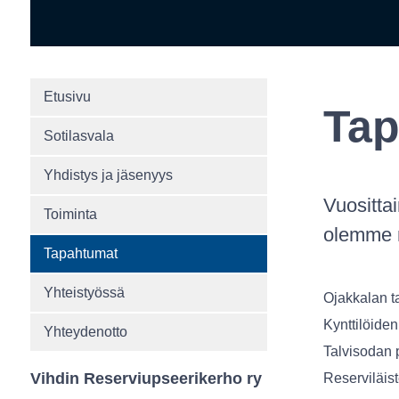
Etusivu
Tap
Sotilasvala
Yhdistys ja jäsenyys
Vuosittai
Toiminta
olemme
Tapahtumat
Yhteistyössä
Ojakkalan ta
Kynttilöiden
Yhteydenotto
Talvisodan 
Vihdin Reserviupseerikerho ry
Reserviläist