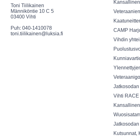
Kansallinen
Toni Tiilikainen
Männiköntie 10 C 5
Veteraanien
03400 Vihti
Kaatuneitte
Puh: 040-1410078
CAMP Harj
toni.tiilikainen@luksia.fi
Vihdin yhte
Puolustusvo
Kunniavarti
Ylennettyje
Veteraanigol
Jatkosodan 
Vihti RACE
Kansallinen
Wuosisatama
Jatkosodan 
Kutsunnat, 