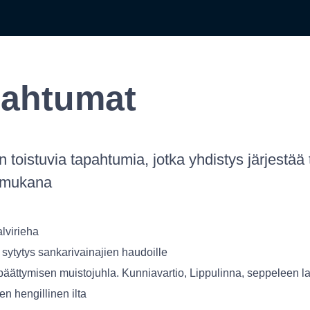
ahtumat
n toistuvia tapahtumia, jotka yhdistys järjestää 
 mukana
lvirieha
 sytytys sankarivainajien haudoille
päättymisen muistojuhla. Kunniavartio, Lippulinna, seppeleen l
en hengillinen ilta