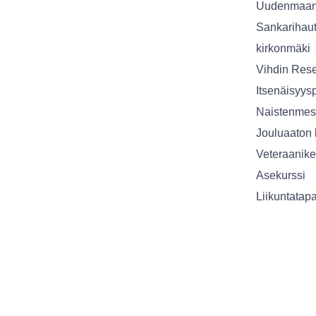
Uudenmaan 
Sankarihaut
kirkonmäki
Vihdin Rese
Itsenäisyys
Naistenmes
Jouluaaton 
Veteraanike
Asekurssi
Liikuntatap