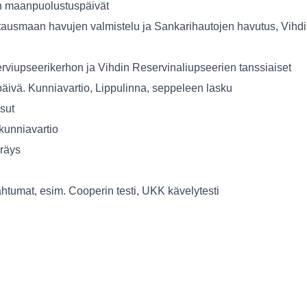
maanpuolustuspäivät
ausmaan havujen valmistelu ja Sankarihautojen havutus, Vihd
rviupseerikerhon ja Vihdin Reservinaliupseerien tanssiaiset
päivä. Kunniavartio, Lippulinna, seppeleen lasku
sut
kunniavartio
räys
ahtumat, esim. Cooperin testi, UKK kävelytesti