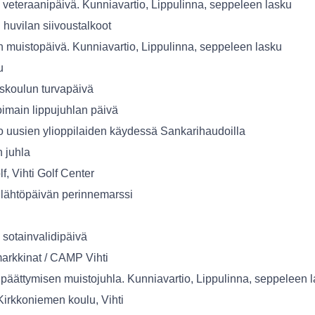
 veteraanipäivä. Kunniavartio, Lippulinna, seppeleen lasku
 huvilan siivoustalkoot
n muistopäivä. Kunniavartio, Lippulinna, seppeleen lasku
u
iskoulun turvapäivä
imain lippujuhlan päivä
o uusien ylioppilaiden käydessä Sankarihaudoilla
n juhla
f, Vihti Golf Center
lähtöpäivän perinnemarssi
 sotainvalidipäivä
rkkinat / CAMP Vihti
päättymisen muistojuhla. Kunniavartio, Lippulinna, seppeleen 
Kirkkoniemen koulu, Vihti