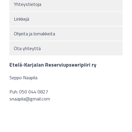
Yhteystietoja
Linkkejä
Ohjeita ja lomakkeita
Ota yhteyttä
Etelä-Karjalan Reserviupseeripiiri ry
Seppo Naapila
Puh: 050 044 0827
snaapila@gmail.com