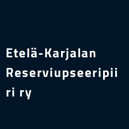
Etelä-Karjalan
Reserviupseeripii
ri ry