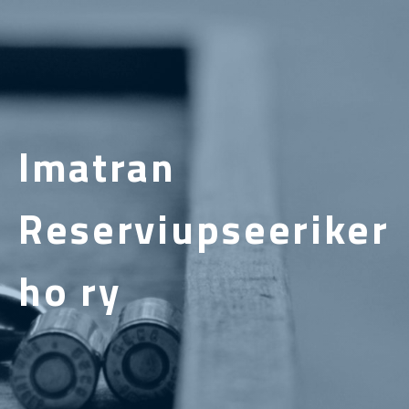
Imatran
Reserviupseeriker
ho ry