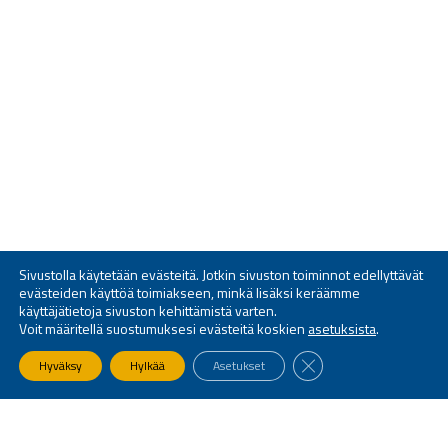
Sivustolla käytetään evästeitä. Jotkin sivuston toiminnot edellyttävät
evästeiden käyttöä toimiakseen, minkä lisäksi keräämme
käyttäjätietoja sivuston kehittämistä varten.
Voit määritellä suostumuksesi evästeitä koskien
asetuksista
.
SULJE EVÄSTEBANNE
Hyväksy
Hylkää
Asetukset