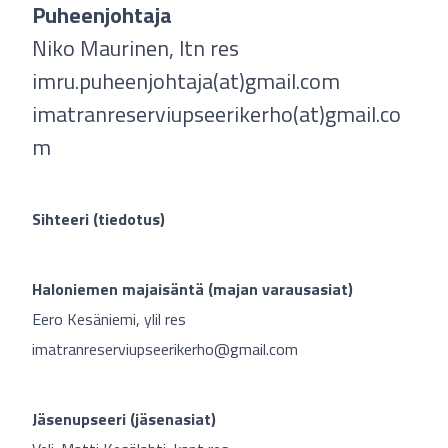
Puheenjohtaja
Niko Maurinen, ltn res
imru.puheenjohtaja(at)gmail.com
imatranreserviupseerikerho(at)gmail.co
m
Sihteeri (tiedotus)
Haloniemen majaisäntä (majan varausasiat)
Eero Kesäniemi, ylil res
imatranreserviupseerikerho@gmail.com
Jäsenupseeri (jäsenasiat)