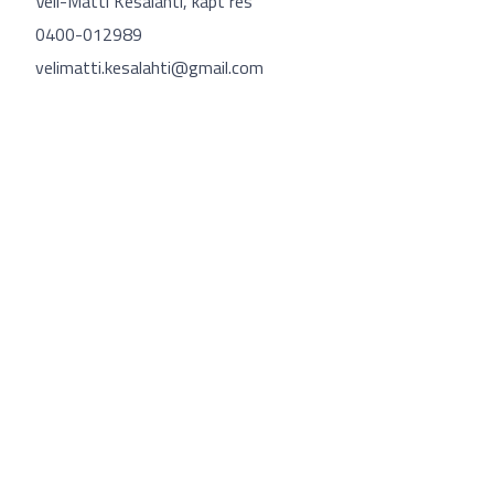
Veli-Matti Kesälahti, kapt res
0400-012989
velimatti.kesalahti@gmail.com