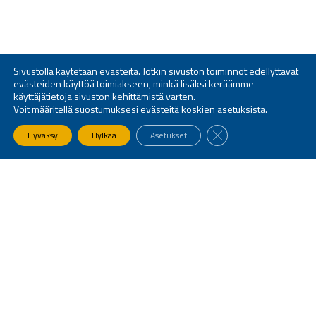
Sivustolla käytetään evästeitä. Jotkin sivuston toiminnot edellyttävät
evästeiden käyttöä toimiakseen, minkä lisäksi keräämme
käyttäjätietoja sivuston kehittämistä varten.
Voit määritellä suostumuksesi evästeitä koskien
asetuksista
.
SULJE EVÄSTEBANNE
Hyväksy
Hylkää
Asetukset