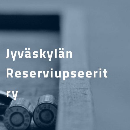
Jyväskylän
Reserviupseerit
ry