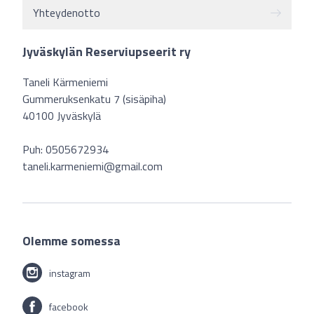
Yhteydenotto
Jyväskylän Reserviupseerit ry
Taneli Kärmeniemi
Gummeruksenkatu 7 (sisäpiha)
40100 Jyväskylä
Puh: 0505672934
taneli.karmeniemi@gmail.com
Olemme somessa
instagram
facebook