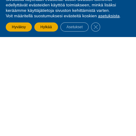
edellyttävät evästeiden käyttöä toimiakseen, minkä lisäksi
keräämme käyttäjätietoja sivuston kehittämistä varten.
Voit määritellä suostumuksesi evästeitä koskien
asetuksista
.
SULJE EVÄSTEBA
Hyväksy
Hylkää
Asetukset