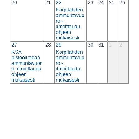
20
21
22
23
24
25
26
Korpilahden
ammuntavuo
ro -
ilmoittaudu
ohjeen
mukaisesti
27
28
29
30
31
1
2
KSA
Korpilahden
pistooliradan
ammuntavuo
ammuntavuor
ro -
o -ilmoittaudu
ilmoittaudu
ohjeen
ohjeen
mukaisesti
mukaisesti