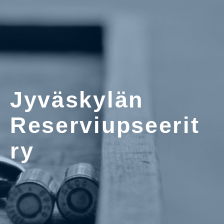
Jyväskylän
Reserviupseerit
ry