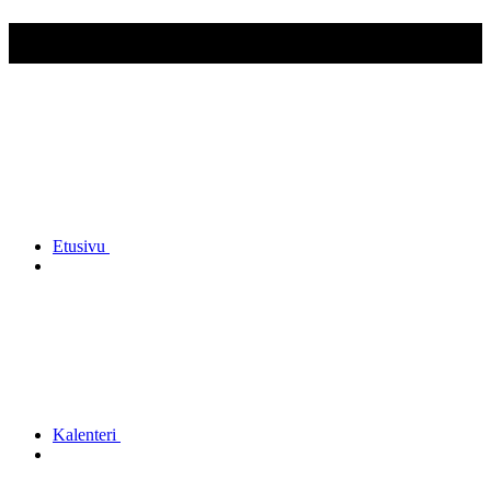
Jyväskylän Reserviupseerit ry
Etusivu
Kalenteri