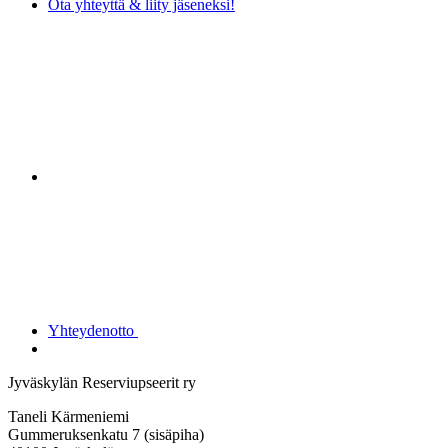
Ota yhteyttä & liity jäseneksi!
Yhteydenotto
Jyväskylän Reserviupseerit ry
Taneli Kärmeniemi
Gummeruksenkatu 7 (sisäpiha)