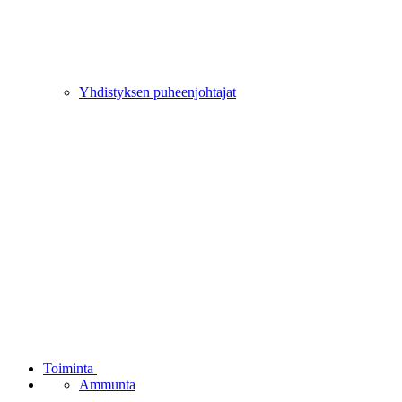
Yhdistyksen puheenjohtajat
Toiminta
Ammunta