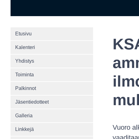
Etusivu
KSA
Kalenteri
amm
Yhdistys
Toiminta
ilm
Palkinnot
muk
Jäsentiedotteet
Galleria
Vuoro al
Linkkejä
vaaditaa