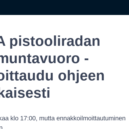
 pistooliradan
untavuoro -
oittaudu ohjeen
aisesti
kaa klo 17:00, mutta ennakkoilmoittautuminen
n.