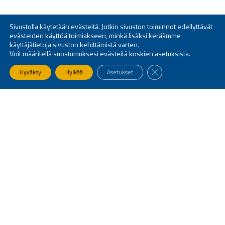
Sivustolla käytetään evästeitä. Jotkin sivuston toiminnot edellyttävät
evästeiden käyttöä toimiakseen, minkä lisäksi keräämme
käyttäjätietoja sivuston kehittämistä varten.
Voit määritellä suostumuksesi evästeitä koskien
asetuksista
.
SULJE EVÄSTEBANNE
Hyväksy
Hylkää
Asetukset