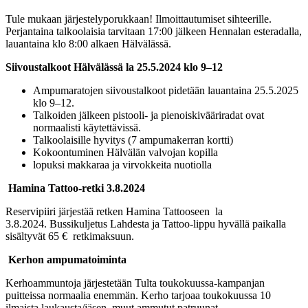
Tule mukaan järjestelyporukkaan! Ilmoittautumiset sihteerille.
Perjantaina talkoolaisia tarvitaan 17:00 jälkeen Hennalan esteradalla,
lauantaina klo 8:00 alkaen Hälvälässä.
Siivoustalkoot Hälvälässä la 25.5.2024 klo 9–12
Ampumaratojen siivoustalkoot pidetään lauantaina 25.5.2025
klo 9–12.
Talkoiden jälkeen pistooli- ja pienoiskivääriradat ovat
normaalisti käytettävissä.
Talkoolaisille hyvitys (7 ampumakerran kortti)
Kokoontuminen Hälvälän valvojan kopilla
lopuksi makkaraa ja virvokkeita nuotiolla
Hamina Tattoo-retki 3.8.2024
Reservipiiri järjestää retken Hamina Tattooseen la
3.8.2024. Bussikuljetus Lahdesta ja Tattoo-lippu hyvällä paikalla
sisältyvät 65 € retkimaksuun.
Kerhon ampumatoiminta
Kerhoammuntoja järjestetään Tulta toukokuussa-kampanjan
puitteissa normaalia enemmän. Kerho tarjoaa toukokuussa 10
ilmaista laukausta/jäsen, muut ammutut patruunat