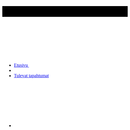
Lahden Reserviupseerikerho ry
Etusivu
Tulevat tapahtumat