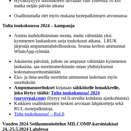
Hyväksyttyyn suoritukseen tarvitaan vain yhteensä 10 km
matka neljän päivän aikana
Osallistumalla olet myös mukana tuotepalkintojen arvonnassa
Tulta toukokuussa
2024 – kampanja
Ammu mahdollisimman monta, mutta vähintään yksi
kymmenen laukauksen sarja toukokuun aikana. LRUK
järjestää ampumamahdollisuuksia. Seuraa kerhon ammunnat
WhatsApp-ryhmää.
Jokaisesta päivästä, jolloin on ampunut vähintään kymmenen
laukausta, saa suoritusmerkinnän oman yhdistyksensä
kokonaissuoritusmäärään
Eko- ja ilma-aseilla suoritetut ammunnat lasketaan myös
suorituksiin
Ampumasuoritukset
kirjataan
sähköiselle lomakkeelle,
joka löytyy täältä:
Tulta toukokuussa! 2024
(surveypal.com)
(löytyy rul.fi-sivuilta kohdasta ajankohtaista)
Kaikkien osallistuneiden kesken arvotaan lahjakortteja sekä
RUL-tuotepalkintoja.
Tulta toukokuussa! – Rul.fi
Vuoden 2024 Sotilasmoniottelun MILCOMP-
karsintakisat
24.-25.5.2024 Lahdessa