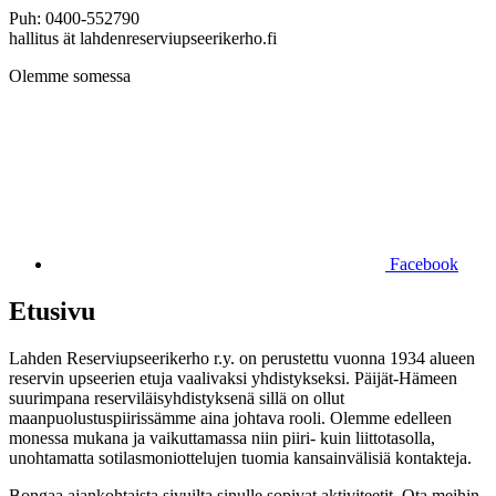
Puh: 0400-552790
hallitus ät lahdenreserviupseerikerho.fi
Olemme somessa
Facebook
Etusivu
Lahden Reserviupseerikerho r.y. on perustettu vuonna 1934 alueen
reservin upseerien etuja vaalivaksi yhdistykseksi. Päijät-Hämeen
suurimpana reserviläisyhdistyksenä sillä on ollut
maanpuolustuspiirissämme aina johtava rooli. Olemme edelleen
monessa mukana ja vaikuttamassa niin piiri- kuin liittotasolla,
unohtamatta sotilasmoniottelujen tuomia kansainvälisiä kontakteja.
Bongaa ajankohtaista sivuilta sinulle sopivat aktiviteetit. Ota meihin