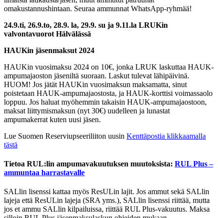
omakustannushintaan. Seuraa ammunnat WhatsApp-ryhmää!
24.9.ti, 26.9.to, 28.9. la, 29.9. su ja 9.11.la
LRUKin
valvontavuorot Hälvälässä
HAUKin jäsenmaksut 2024
HAUKin vuosimaksu 2024 on 10€, jonka LRUK laskuttaa HAUK-
ampumajaoston jäseniltä suoraan. Laskut tulevat lähipäivinä.
HUOM! Jos jätät HAUKin vuosimaksun maksamatta, sinut
poistetaan HAUK-ampumajaostosta, ja HAUK-korttisi voimassaolo
loppuu. Jos haluat myöhemmin takaisin HAUK-ampumajaostoon,
maksat liittymismaksun (nyt 30€) uudelleen ja lunastat
ampumakerrat kuten uusi jäsen.
Lue Suomen Reserviupseeriliiton uusin
Kenttäpostia klikkaamalla
tästä
Tietoa RUL:lin ampumavakuutuksen muutoksista:
RUL Plus –
ammuntaa harrastavalle
SALlin lisenssi kattaa myös ResULin lajit. Jos ammut sekä SALlin
lajeja että ResULin lajeja (SRA yms.), SALlin lisenssi riittää, mutta
jos et ammu SALlin kilpailuissa, riittää RUL Plus-vakuutus. Maksa
silloin RUL Plus jäsenmaksulaskun ohjeiden mukaan.