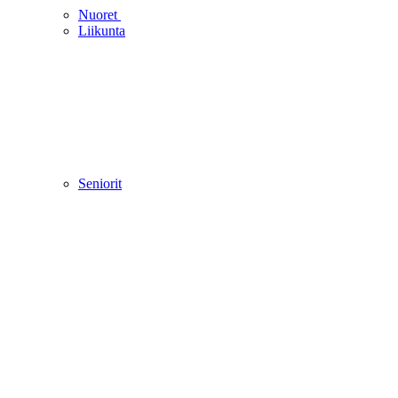
Nuoret
Liikunta
Seniorit