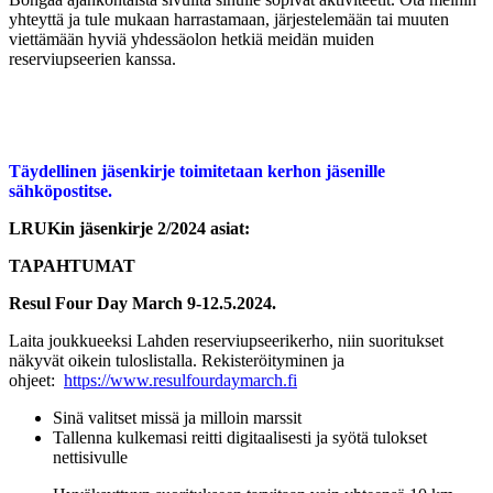
yhteyttä ja tule mukaan harrastamaan, järjestelemään tai muuten
viettämään hyviä yhdessäolon hetkiä meidän muiden
reserviupseerien kanssa.
Täydellinen jäsenkirje toimitetaan kerhon jäsenille
sähköpostitse.
LRUKin jäsenkirje 2/2024 asiat:
TAPAHTUMAT
Resul Four Day March 9-12.5.2024.
Laita joukkueeksi Lahden reserviupseerikerho, niin suoritukset
näkyvät oikein tuloslistalla. Rekisteröityminen ja
ohjeet:
https://www.resulfourdaymarch.fi
Sinä valitset missä ja milloin marssit
Tallenna kulkemasi reitti digitaalisesti ja syötä tulokset
nettisivulle