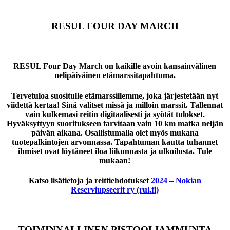
RESUL FOUR DAY MARCH
RESUL Four Day March on kaikille avoin kansainvälinen
nelipäiväinen etämarssitapahtuma.
Tervetuloa suositulle etämarssillemme, joka järjestetään nyt
viidettä kertaa! Sinä valitset missä ja milloin marssit. Tallennat
vain kulkemasi reitin digitaalisesti ja syötät tulokset.
Hyväksyttyyn suoritukseen tarvitaan vain 10 km matka neljän
päivän aikana. Osallistumalla olet myös mukana
tuotepalkintojen arvonnassa. Tapahtuman kautta tuhannet
ihmiset ovat löytäneet iloa liikunnasta ja ulkoilusta. Tule
mukaan!
Katso lisätietoja ja reittiehdotukset
2024 – Nokian
Reserviupseerit ry (rul.fi)
TOIMINNALLINEN PISTOOLIAMMUNTA