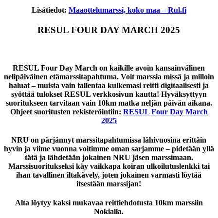
Lisätiedot:
Maaottelumarssi, koko maa – Rul.fi
RESUL FOUR DAY MARCH 2025
RESUL Four Day March on kaikille avoin kansainvälinen
nelipäiväinen etämarssitapahtuma. Voit marssia missä ja milloin
haluat – muista vain tallentaa kulkemasi reitti digitaalisesti ja
syöttää tulokset RESUL verkkosivun kautta! Hyväksyttyyn
suoritukseen tarvitaan vain 10km matka neljän päivän aikana.
Ohjeet suoritusten rekisteröintiin:
RESUL Four Day March
2025
NRU on pärjännyt marssitapahtumissa lähivuosina erittäin
hyvin ja viime vuonna voitimme oman sarjamme – pidetään yllä
tätä ja lähdetään jokainen NRU jäsen marssimaan.
Marssisuoritukseksi käy vaikkapa koiran ulkoilutuslenkki tai
ihan tavallinen iltakävely, joten jokainen varmasti löytää
itsestään marssijan!
Alta löytyy kaksi mukavaa reittiehdotusta 10km marssiin
Nokialla.