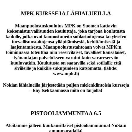
MPK KURSSEJA LÄHIALUEILLA
Maanpuolustuskoulutus MPK on Suomen kattavin
kokonaisturvallisuuden kouluttaja, joka tarjoaa koulutusta
kaikille, jotka ovat kiinnostuneita sotilastaitojensa tai yleisten
turvallisuustaitojensa ylläpitämisestä, kehittämisestä ja
laajentamisesta. Maanpuolustustahtoaan voivat MPK:n
toiminnassa toteuttaa niin reserviläiset, tavalliset kansalaiset,
työnantajan palvelukseen varatut kuin varareserviin
kuuluvatkin. Koulutusta on saatavilla sekä sotilaille että
siviileille ja kaikille sukupuoleen katsomatta. (lähde:
www.mpk.fi)
Nokian lähialueilla järjestetään paljon mielenkiintoisia kursseja
– käy tsekkaamassa mitä on tarjolla!
PISTOOLIAMMUNTAA 6.5
Aloitamme jälleen kuukausittaiset pistooliammunnat NoSa:n
ampumaradalla!