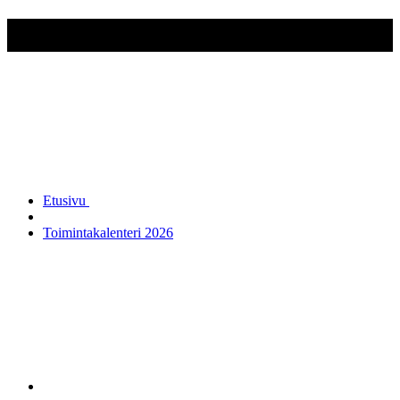
Nokian Reserviupseerit ry
Etusivu
Toimintakalenteri 2026