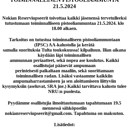
21.5.2024
Nokian Reserviupseerit toivottaa kaikki jäsenensä tervetulleeksi
tutustumaan toiminnalliseen pistooliammuntaa 21.5.2024. klo
18.00 alkaen.
Tarkoitus on tutustua toiminnalliseen pistooliammuntaan
(IPSC) AA-kalustolla ja kerätä
samalla suorituksia Tulta toukokuussa! kilpailuun. Illan aikana
käydään läpi toiminnallisen
ammunnan periaatteet, sekä nopea ase koulutus. Kaikki
osallistujat pääsevät ampumaan
perinteisesti paikaltaan maaliin, sekä suorittamaan
toiminnallisen radan. Lisäksi vastaamme kaikkiin
ampumaharrastamiseen ja sen aloittamiseen liittyviin
kysymyksiin (aseluvat, SRA jne.) Kaikki tarvittava kalusto tulee
NRU:n puolesta.
Pyydämme osallistujia ilmoittautumaan tapahtumaan 19.5
mennessä sähköpostiin
nokianreserviupseerit@gmail.com
. Tapahtuma on maksuton.
Lisätiedot: