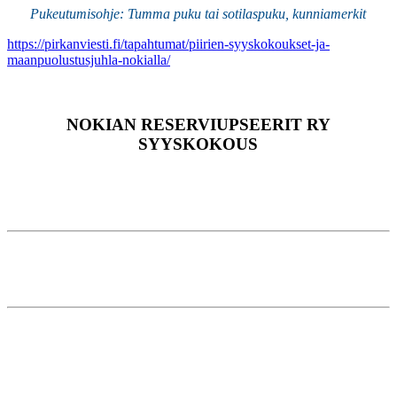
Pukeutumisohje: Tumma puku tai sotilaspuku, kunniamerkit
https://pirkanviesti.fi/tapahtumat/piirien-syyskokoukset-ja-
maanpuolustusjuhla-nokialla/
NOKIAN RESERVIUPSEERIT RY
SYYSKOKOUS