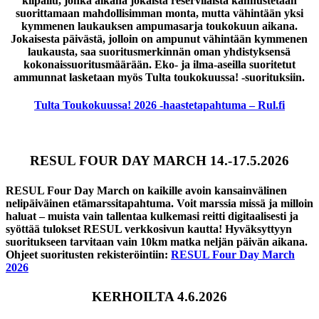
kilpailu, jonka aikana jokaista reserviläistä kannustetaan
suorittamaan mahdollisimman monta, mutta vähintään yksi
kymmenen laukauksen ampumasarja toukokuun aikana.
Jokaisesta päivästä, jolloin on ampunut vähintään kymmenen
laukausta, saa suoritusmerkinnän oman yhdistyksensä
kokonaissuoritusmäärään. Eko- ja ilma-aseilla suoritetut
ammunnat lasketaan myös Tulta toukokuussa! -suorituksiin.
Tulta Toukokuussa! 2026 -haastetapahtuma – Rul.fi
RESUL FOUR DAY MARCH 14.-17.5.2026
RESUL Four Day March on kaikille avoin kansainvälinen
nelipäiväinen etämarssitapahtuma. Voit marssia missä ja milloin
haluat – muista vain tallentaa kulkemasi reitti digitaalisesti ja
syöttää tulokset RESUL verkkosivun kautta! Hyväksyttyyn
suoritukseen tarvitaan vain 10km matka neljän päivän aikana.
Ohjeet suoritusten rekisteröintiin:
RESUL Four Day March
2026
KERHOILTA 4.6.2026