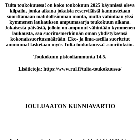
Tulta toukokuussa! on koko toukokuun 2025 käynnissä oleva
kilpailu, jonka aikana jokaista reserviläistä kannustetaan
suorittamaan mahdollisimman monta, mutta vähintään yksi
kymmenen laukauksen ampumasarja toukokuun aikana.
Jokaisesta päivästä, jolloin on ampunut vähintään kymmenen
laukausta, saa suoritusmerkinnän oman yhdistyksensä
kokonaissuoritusmäärään. Eko- ja ilma-aseilla suoritetut
ammunnat lasketaan myös Tulta toukokuussa! -suorituksiin.
Toukokuun pistooliammunta 14.5.
Lisätietoja: https://www.rul.fi/tulta-toukokuussa/
JOULUAATON KUNNIAVARTIO