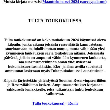
Muista kirjata marssisi
Maaottelumarssi 2024 (surveypal.com)
TULTA TOUKOKUUSSA
Tulta toukokuussa! on koko toukokuun 2024 käynnissä oleva
kilpailu, jonka aikana jokaista reserviläistä kannustetaan
suorittamaan mahdollisimman monta, mutta vähintään yksi
kymmenen laukauksen sarja toukokuun aikana. Jokaisesta
päivästä, jolloin on ampunut vähintään kymmenen laukausta,
saa suoritusmerkinnän oman yhdistyksensä
kokonaissuoritusmäärään. Eko- ja ilma-aseilla suoritetut
ammunnat lasketaan myös Tultatoukokuussa! -suorituksiin.
Kilpailu järjestetään yhteistyössä Suomen Reserviupseeriliiton
ja Reserviläisliiton kesken. Ampumasuoritukset kirjataan
sähköiselle lomakkeelle, joka julkaistaan huhti-toukokuun
vaihteessa.
Tulta toukokuussa! – Rul.fi