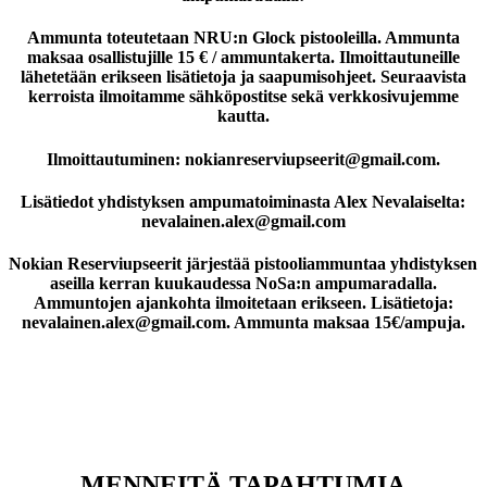
Ammunta toteutetaan NRU:n Glock pistooleilla. Ammunta
maksaa osallistujille 15 € / ammuntakerta. Ilmoittautuneille
lähetetään erikseen lisätietoja ja saapumisohjeet. Seuraavista
kerroista ilmoitamme sähköpostitse sekä verkkosivujemme
kautta.
Ilmoittautuminen:
nokianreserviupseerit@gmail.com
.
Lisätiedot yhdistyksen ampumatoiminasta Alex Nevalaiselta:
nevalainen.alex@gmail.com
Nokian Reserviupseerit järjestää pistooliammuntaa yhdistyksen
aseilla kerran kuukaudessa NoSa:n ampumaradalla.
Ammuntojen ajankohta ilmoitetaan erikseen. Lisätietoja:
nevalainen.alex@gmail.com
. Ammunta maksaa 15€/ampuja.
MENNEITÄ TAPAHTUMIA