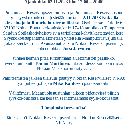
Ajankohta: 02.11.2023
klo: 17:00 – 20:00
Pirkanmaan Reserviupseeripiiri ry:n ja Pirkanmaan Reserviläispiiri
ry:n syyskokoukset järjestetään torstaina
2.11.2023 Nokialla
kirjasto- ja kulttuuritalo Virran tiloissa
. Osoitteessa: Härkitie 6,
37100 Nokia. Ennen kokouksia kello 17–18 tarjolla on Tampereen
Seudun Sotilaskotiyhdistys ry:n tarjoilemat kahvit kastettavien kera.
Syyskokoustapahtuma aloitetaan yhteisellä Maanpuolustusjuhlalla,
joka alkaa kello 18.
Avaussanat lausuu Nokian Reserviupseerit ry,
puheenjohtaja
Jussi Järvinen
.
Juhlaesitelmän pitää Pirkanmaan aluetoimiston päällikkö,
everstiluutnantti
Tommi Marttinen
. Tilaisuudessa kuullaan myös
Nokian Mieskuoron esityksiä.
Palkitsemisten jälkeen tilaisuus päättyy Nokian Reserviläiset -NRAu
ry:n puheenjohtajan
Mika Kantosen
päätössanoihin.
Välittömästi Maanpuolustusjuhlan jälkeen pidettävissä piirien
syyskokouksissa käsitellään sääntömääräiset syyskokousasiat.
Lämpimästi tervetuloa!
Järjestäjänä:
Nokian Reserviupseerit ry ja Nokian Reserviläiset -
NRAu ry