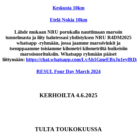
Keskusta 10km
Etelä Nokia 10km
Lähde mukaan NRU porukalla nauttimaan marssin
tunnelmasta ja liity halutessasi yhdistyksen NRU R4DM2025
whatsapp -ryhmään, jossa jaamme marssivinkit ja
tsemppaamme toisiamme kilometri kilometriltä huikeisiin
marssisuorituksiin. Whatsapp ryhmään pääset
liittymään:
https://chat.whatsapp.com/LvAh1GmeEBxJu1eyfRD
RESUL Four Day March 2024
KERHOILTA 4.6.2025
TULTA TOUKOKUUSSA