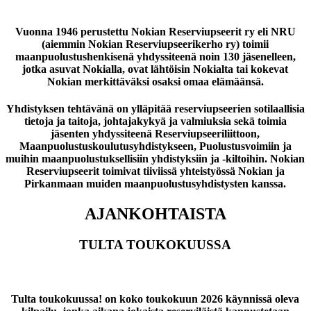
Vuonna 1946 perustettu Nokian Reserviupseerit ry eli NRU
(aiemmin Nokian Reserviupseerikerho ry) toimii
maanpuolustushenkisenä yhdyssiteenä noin 130 jäsenelleen,
jotka asuvat Nokialla, ovat lähtöisin Nokialta tai kokevat
Nokian merkittäväksi osaksi omaa elämäänsä.
Yhdistyksen tehtävänä on ylläpitää reserviupseerien sotilaallisia
tietoja ja taitoja, johtajakykyä ja valmiuksia sekä toimia
jäsenten yhdyssiteenä Reserviupseeriliittoon,
Maanpuolustuskoulutusyhdistykseen, Puolustusvoimiin ja
muihin maanpuolustuksellisiin yhdistyksiin ja -kiltoihin. Nokian
Reserviupseerit toimivat tiiviissä yhteistyössä Nokian ja
Pirkanmaan muiden maanpuolustusyhdistysten kanssa.
AJANKOHTAISTA
TULTA TOUKOKUUSSA
Tulta toukokuussa! on koko toukokuun 2026 käynnissä oleva