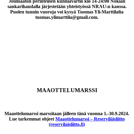
Jouluaaton perinteinen kunniavartio klo 14-24:00 Nokian
sankarihaudalla järjestetään yhteistyössä NRAU:n kanssa.
Puolen tunnin vuoroja voi kysyä Tuomas Yli-Marttilalta
tuomas.ylimarttila@gmail.com
.
MAAOTTELUMARSSI
Maaottelumarssi marssitaan jälleen tänä vuonna 1.-30.9.2024.
Lue tarkemmat ohjeet
Maaottelumarssi – Reserviläisliitto
(reservilaisliitto.fi)