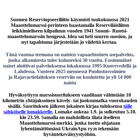
Suomen Reserviupseeriliitto käynnisti toukokuussa 2021
Maaottelumarssi-perinteen
haastamalla Reserviläisliiton
leikkimieliseen kilpailuun vuoden 1941 Suomi–
Ruotsi-
maaottelumarssin hengessä. Idea sai heti suuren suosion, ja
nyt
tapahtuma järjestetään jo viidettä kertaa.
Tänä vuonna
teemana on
naisten vapaaehtoinen asepalvelus
,
jonka alkamisesta tulee
kuluneeksi 30 vuotta. Ensimmäiset
naiset aloittivat palveluksensa lokakuussa
1995 Kuorevedellä ja
Lahdessa. Vuoteen 2025 mennessä Puolustusvoimien
ja
Rajavartiolaitoksen reserviin on koulutettu jo yli 14 000
naista
Hyväksyttyyn marssisuoritukseen vaaditaan vähintään
10
kilometrin yhtäjaksoinen kävely- tai juoksumatka
vuorokauden
sisällä. Suorituksen jälkeen jokainen kirjaa tuloksensa
tälle
sähköiselle lomakkeelle
. Lomake aukeaa 1.9. ja sulkeutuu 5.10.
klo 23.59. Samalla on mahdollista tilata itselleen
Maaottelumarssi-merkki, jonka tuotto ohjataan
lyhentämättömänä UkrainApu ry:n tekemään
hyväntekeväisyystyöhön.