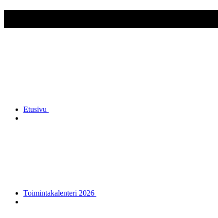
Nokian Reserviupseerit ry
Etusivu
Toimintakalenteri 2026