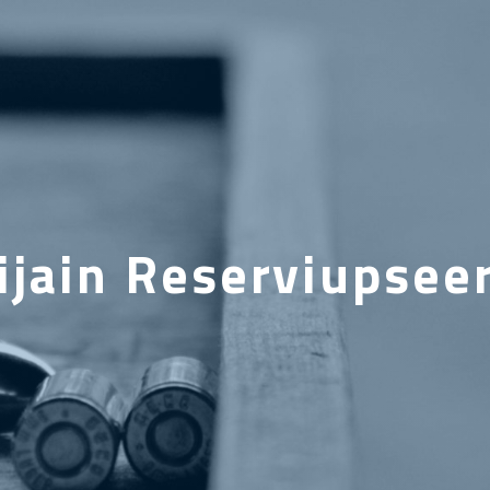
ijain Reserviupseeri