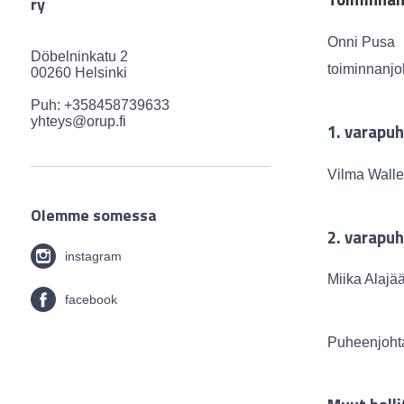
ry
Onni Pusa
Döbelninkatu 2
toiminnanjo
00260 Helsinki
Puh: +358458739633
yhteys@orup.fi
1. varapu
Vilma Wall
Olemme somessa
2. varapu
instagram
Miika Alaj
facebook
Puheenjohtaj