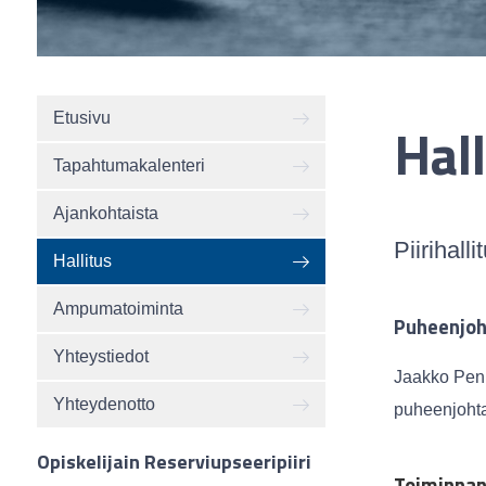
Etusivu
Hall
Tapahtumakalenteri
Ajankohtaista
Piirihall
Hallitus
Ampumatoiminta
Puheenjoh
Yhteystiedot
Jaakko Pen
Yhteydenotto
puheenjohta
Opiskelijain Reserviupseeripiiri
Toiminnan