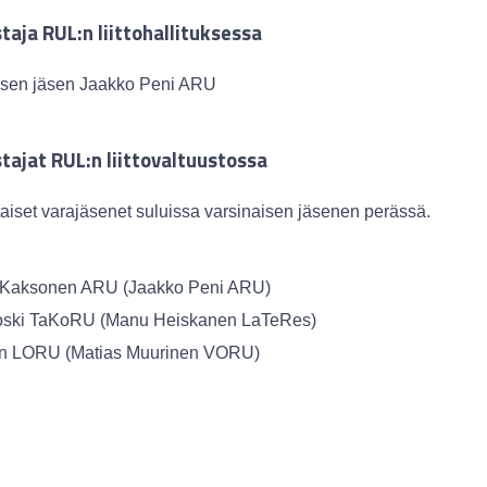
staja RUL:n liittohallituksessa
tuksen jäsen Jaakko Peni ARU
stajat RUL:n liittovaltuustossa
aiset varajäsenet suluissa varsinaisen jäsenen perässä.
i Kaksonen ARU (Jaakko Peni ARU)
ikoski TaKoRU (Manu Heiskanen LaTeRes)
nen LORU (Matias Muurinen VORU)