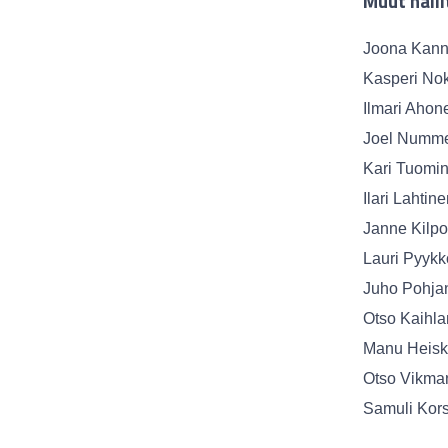
Muut halli
Joona Kann
Kasperi No
Ilmari Aho
Joel Numm
Kari Tuomi
Ilari Lahti
Janne Kilp
Lauri Pyyk
Juho Pohja
Otso Kaihl
Manu Heis
Otso Vikm
Samuli Kor