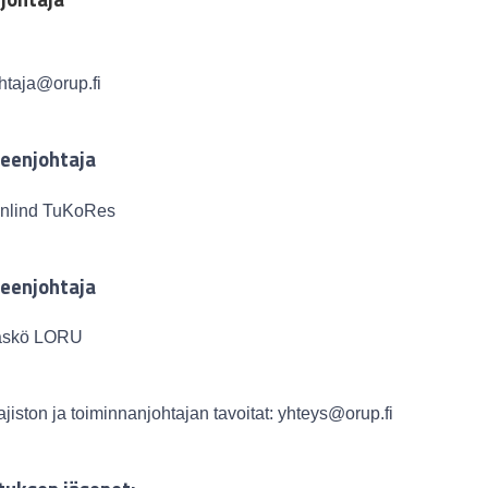
htaja@orup.fi
heenjohtaja
enlind TuKoRes
heenjohtaja
ääskö LORU
iston ja toiminnanjohtajan tavoitat:
yhteys@orup.fi