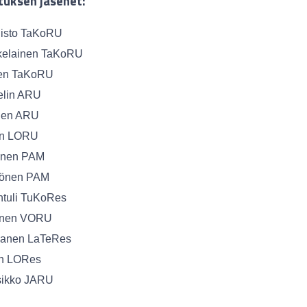
tuksen jäsenet:
isto TaKoRU
kelainen TaKoRU
nen TaKoRU
elin ARU
nen ARU
nen LORU
onen PAM
könen PAM
ntuli TuKoRes
anen VORU
kanen LaTeRes
an LORes
sikko JARU