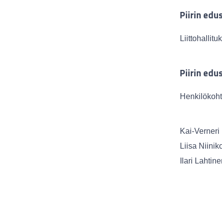
Piirin edu
Liittohalli
Piirin edu
Henkilökoht
Kai-Verner
Liisa Niin
Ilari Lahti