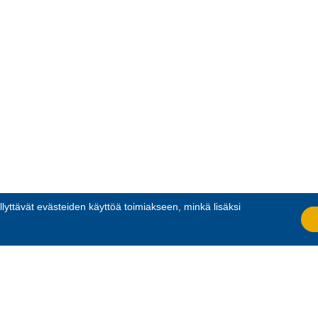
llyttävät evästeiden käyttöä toimiakseen, minkä lisäksi
.