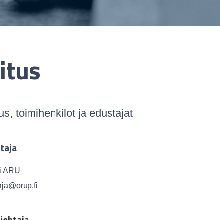
itus
itus, toimihenkilöt ja edustajat
taja
i ARU
ja@orup.fi
johtaja