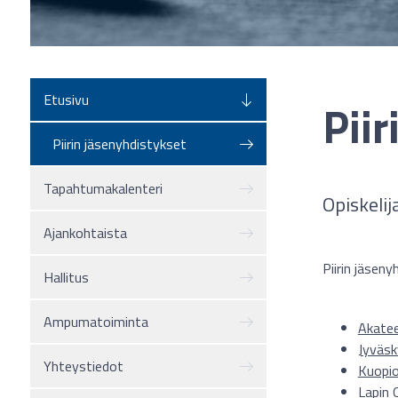
Etusivu
Pii
Piirin jäsenyhdistykset
Tapahtumakalenteri
Opiskelij
Ajankohtaista
Piirin jäseny
Hallitus
Ampumatoiminta
Akatee
Jyväsk
Yhteystiedot
Kuopio
Lapin 