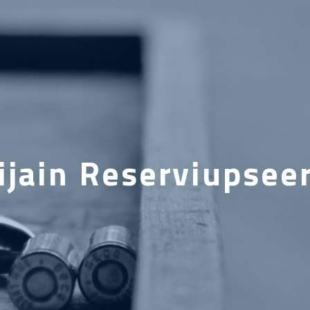
ijain Reserviupseeri