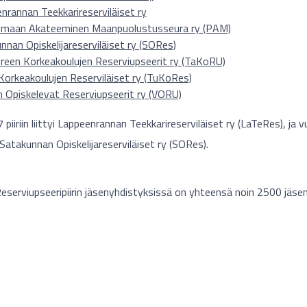
nrannan Teekkarireserviläiset ry
nmaan Akateeminen Maanpuolustusseura ry (PAM)
nnan Opiskelijareserviläiset ry (SORes)
een Korkeakoulujen Reserviupseerit ry (TaKoRU)
Korkeakoulujen Reserviläiset ry (TuKoRes)
 Opiskelevat Reserviupseerit ry (VORU)
piiriin liittyi Lappeenrannan Teekkarireserviläiset ry (LaTeRes), ja
 Satakunnan Opiskelijareserviläiset ry (SORes).
 Reserviupseeripiirin jäsenyhdistyksissä on yhteensä noin 2500 jäsen