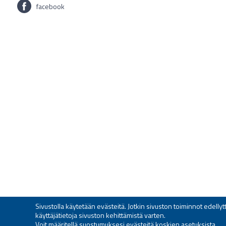
facebook
Sivustolla käytetään evästeitä. Jotkin sivuston toiminnot edell
käyttäjätietoja sivuston kehittämistä varten.
Voit määritellä suostumuksesi evästeitä koskien
asetuksista
.