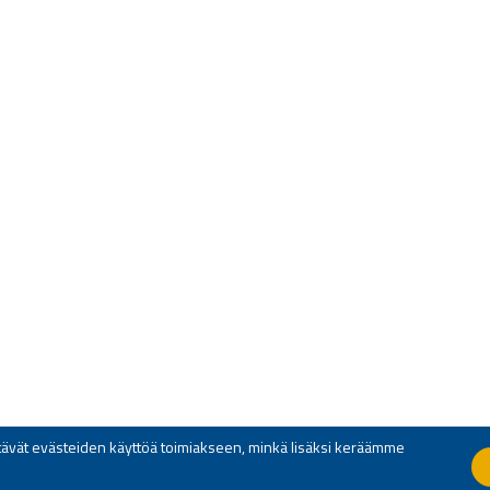
yttävät evästeiden käyttöä toimiakseen, minkä lisäksi keräämme