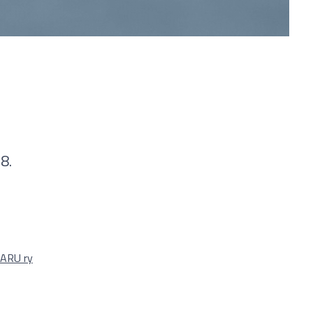
8.
 ARU ry