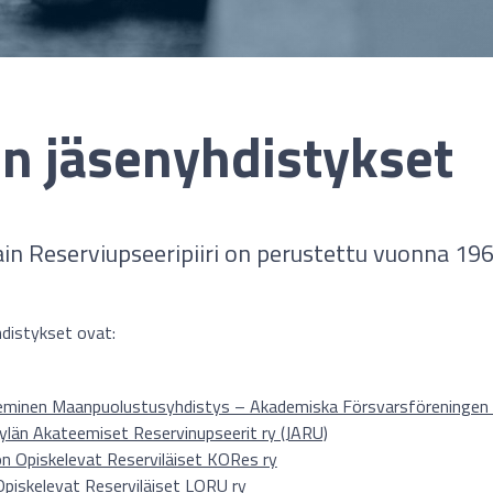
rin jäsenyhdistykset
ain Reserviupseeripiiri on perustettu vuonna 196
hdistykset ovat:
minen Maanpuolustusyhdistys – Akademiska Försvarsföreningen
ylän Akateemiset Reservinupseerit ry (JARU)
n Opiskelevat Reserviläiset KORes ry
Opiskelevat Reserviläiset LORU ry