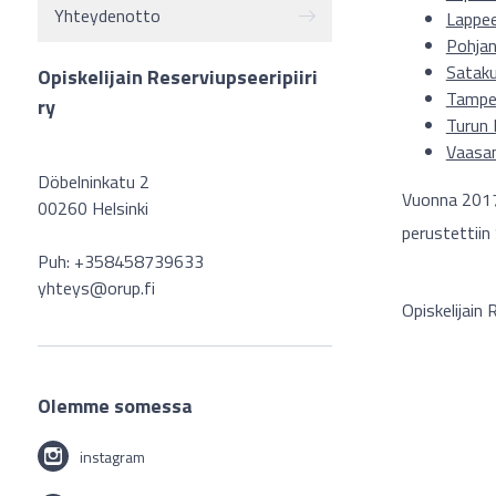
Yhteydenotto
Lappee
Pohja
Sataku
Opiskelijain Reserviupseeripiiri
Tamper
ry
Turun 
Vaasan
Döbelninkatu 2
Vuonna 2017 
00260 Helsinki
perustettiin
Puh: +358458739633
yhteys@orup.fi
Opiskelijain
Olemme somessa
instagram