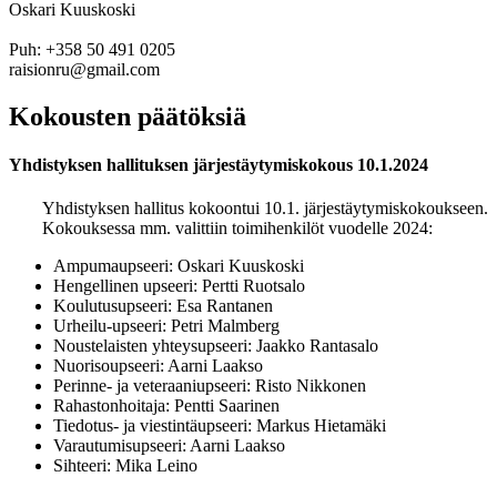
Oskari Kuuskoski
Puh: +358 50 491 0205
raisionru@gmail.com
Kokousten päätöksiä
Yhdistyksen hallituksen järjestäytymiskokous 10.1.2024
Yhdistyksen hallitus kokoontui 10.1. järjestäytymiskokoukseen.
Kokouksessa mm. valittiin toimihenkilöt vuodelle 2024:
Ampumaupseeri: Oskari Kuuskoski
Hengellinen upseeri: Pertti Ruotsalo
Koulutusupseeri: Esa Rantanen
Urheilu-upseeri: Petri Malmberg
Noustelaisten yhteysupseeri: Jaakko Rantasalo
Nuorisoupseeri: Aarni Laakso
Perinne- ja veteraaniupseeri: Risto Nikkonen
Rahastonhoitaja: Pentti Saarinen
Tiedotus- ja viestintäupseeri: Markus Hietamäki
Varautumisupseeri: Aarni Laakso
Sihteeri: Mika Leino