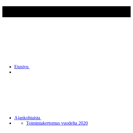
Raision Reserviupseerit ry
Etusivu
Ajankohtaista
Toimintakertomus vuodelta 2020