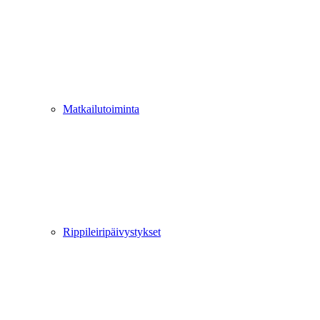
Matkailutoiminta
Rippileiripäivystykset