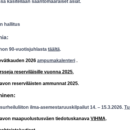
a käsitellään sääntömääräiset asiat.
 hallitus
ia:
rhon 90-vuotisjuhlasta
täältä
.
evätkauden 2026
ampumakalenteri
.
sseja reserviläisille vuonna 2025.
Savon reserviläisten ammunnat 2025.
minen:
isurheiluliiton ilma-asemestaruuskilpailut 14. – 15.3.2026.
Tu
Savon maapuolustusväen tiedotuskanava
VIHMA
.