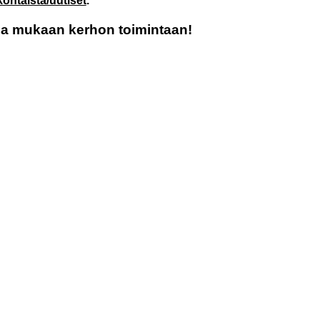
ohtaista/uutiset
.
oa mukaan kerhon toimintaan!