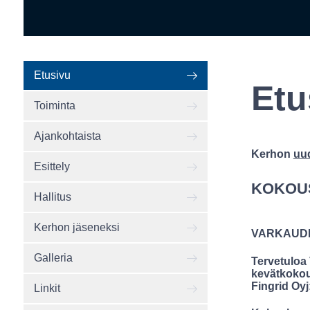
Etusivu
Etu
Toiminta
Ajankohtaista
Kerhon
uu
Esittely
KOKOUS
Hallitus
Kerhon jäseneksi
VARKAUDE
Galleria
Tervetuloa
kevätkokouk
Fingrid Oyj
Linkit