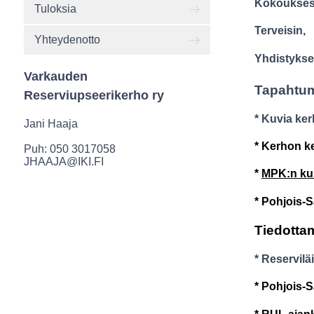
Kokouksess
Tuloksia
Terveisin,
Yhteydenotto
Yhdistyksen
Varkauden
Tapahtum
Reserviupseerikerho ry
* Kuvia ke
Jani Haaja
* Kerhon k
Puh: 050 3017058
JHAAJA@IKI.FI
*
MPK:n kur
* Pohjois-
Tiedotta
* Reservilä
* Pohjois-