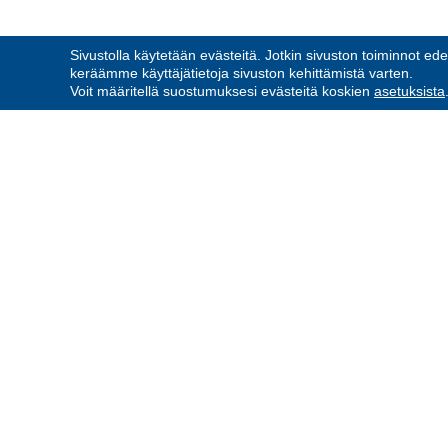
Sivustolla käytetään evästeitä. Jotkin sivuston toiminnot ede
keräämme käyttäjätietoja sivuston kehittämistä varten.
Voit määritellä suostumuksesi evästeitä koskien
asetuksista
VARKAUDEN RESERVIU
RY
Jani Haaja
Puh: 050 3017058