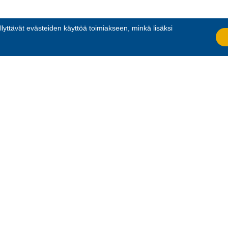
llyttävät evästeiden käyttöä toimiakseen, minkä lisäksi
.
PSEERIKERHO
VARKAUDEN RESERVIUPSEERIKE
JÄSEN