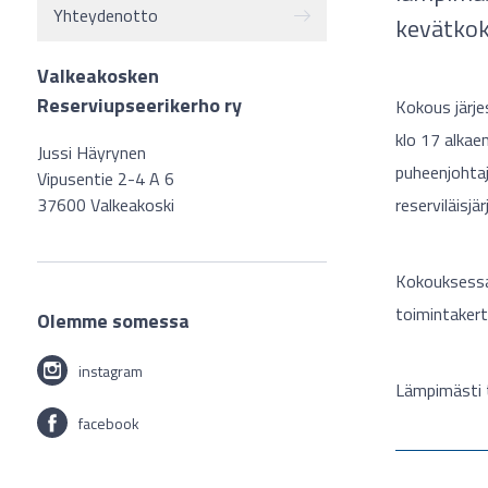
Yhteydenotto
kevätko
Valkeakosken
Reserviupseerikerho ry
Kokous järje
klo 17 alka
Jussi Häyrynen
puheenjohtaj
Vipusentie 2-4 A 6
reserviläisjär
37600 Valkeakoski
Kokouksessa 
toimintakert
Olemme somessa
instagram
Lämpimästi 
facebook