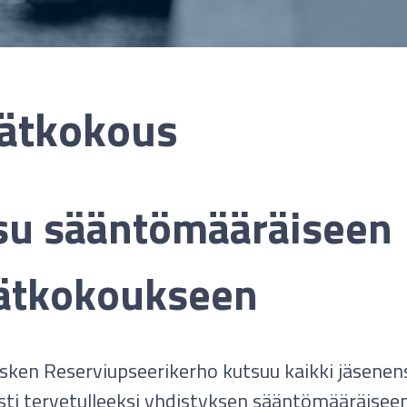
ätkokous
su sääntömääräiseen
ätkokoukseen
sken Reserviupseerikerho kutsuu kaikki jäsenen
ti tervetulleeksi yhdistyksen sääntömääräisee