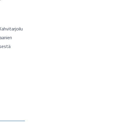
ahvitarjoilu
aanien
isestä