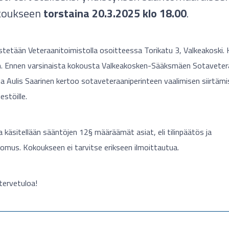
koukseen
torstaina 20.3.2025 klo 18.00
.
stetään Veteraanitoimistolla osoitteessa Torikatu 3, Valkeakoski. K
en. Ennen varsinaista kokousta Valkeakosken-Sääksmäen Sotaveter
a Aulis Saarinen kertoo sotaveteraaniperinteen vaalimisen siirtäm
jestöille.
käsitellään sääntöjen 12§ määräämät asiat, eli tilinpäätös ja
omus. Kokoukseen ei tarvitse erikseen ilmoittautua.
tervetuloa!