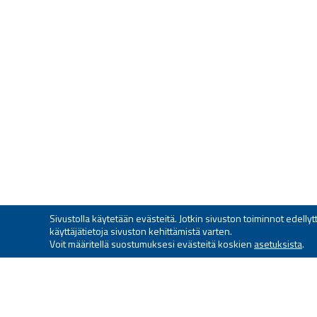
Sivustolla käytetään evästeitä. Jotkin sivuston toiminnot edell
käyttäjätietoja sivuston kehittämistä varten.
Voit määritellä suostumuksesi evästeitä koskien
asetuksista
.