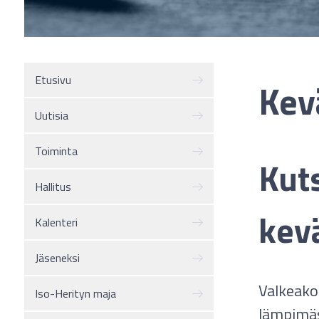
Etusivu
Kev
Uutisia
Toiminta
Kut
Hallitus
kev
Kalenteri
Jäseneksi
Valkeako
Iso-Herityn maja
lämpimäs