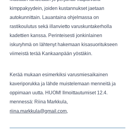
kimppakyydein, joiden kustannukset jaetaan
autokunnittain. Lauantaina ohjelmassa on
rastikoulutus sekä illanvietto varuskuntakerholla
kadettien kanssa. Perinteisesti jonkinlainen
iskuryhmä on lähtenyt hakemaan kisasuoritukseen
viimeistä terää Kankaanpään yöstäkin.
Kerää mukaan esimerkiksi varusmiesaikainen
kaveriporukka ja lähde muistelemaan menneitä ja
oppimaan uutta. HUOM! Ilmoittautumiset 12.4.
mennessä: Riina Markkula,
riina.markkula@gmail.c
om
,