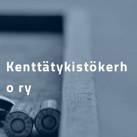
Kenttätykistökerh
o ry