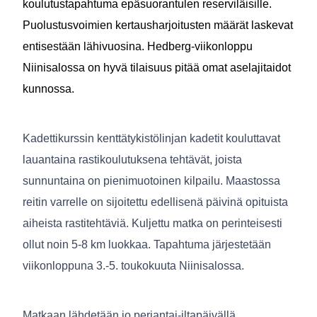
koulutustapahtuma epäsuorantulen reserviläisille.
Puolustusvoimien kertausharjoitusten määrät laskevat
entisestään lähivuosina. Hedberg-viikonloppu
Niinisalossa on hyvä tilaisuus pitää omat aselajitaidot
kunnossa.
Kadettikurssin kenttätykistölinjan kadetit kouluttavat
lauantaina rastikoulutuksena tehtävät, joista
sunnuntaina on pienimuotoinen kilpailu. Maastossa
reitin varrelle on sijoitettu edellisenä päivinä opituista
aiheista rastitehtäviä. Kuljettu matka on perinteisesti
ollut noin 5-8 km luokkaa. Tapahtuma järjestetään
viikonloppuna 3.-5. toukokuuta Niinisalossa.
Matkaan lähdetään jo perjantai-iltapäivällä