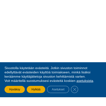
Sivustolla käytetään evästeitä. Jotkin sivuston toiminnot
edellyttävät evästeiden käyttöä toimiakseen, minkä lisäksi
keräämme käyttäjätietoja sivuston kehittämistä varten.
Voit määritellä suostumuksesi evästeitä koskien
asetuksista
.
SULJE EVÄSTEBA
Hyväksy
Hylkää
Asetukset