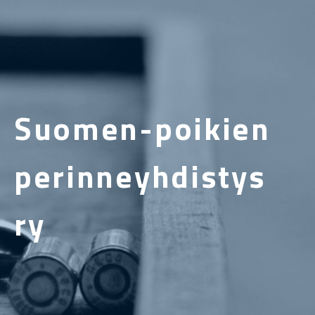
Suomen-poikien
perinneyhdistys
ry