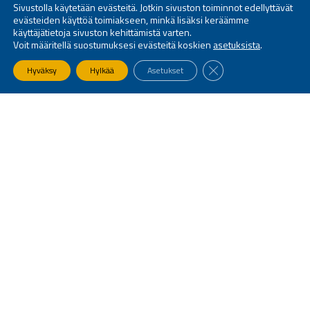
Sivustolla käytetään evästeitä. Jotkin sivuston toiminnot edellyttävät
evästeiden käyttöä toimiakseen, minkä lisäksi keräämme
käyttäjätietoja sivuston kehittämistä varten.
Voit määritellä suostumuksesi evästeitä koskien
asetuksista
.
SULJE EVÄSTEBANNE
Hyväksy
Hylkää
Asetukset