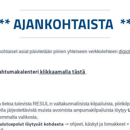
** AJANKOHTAISTA *
kohtaiset asiat päivitetään piirien yhteiseen verkkolehteen
digio
ahtumakalenteri
klikkaamalla tästä
 tietoa tulevista RESUL:n valtakunnallisista kilpailuista, piirikilp
U
ella järjestettävistä muista avoimista ampumakilpailuista löytyy
mmalta valikosta.
ulutuspolut löytyvät kohdasta
-> ohjeet, käskyt ja lomakkeet +
ut