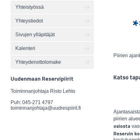
Yhteistyössä
*
Yhteystiedot
Sivujen ylläpitäjät
Kalenteri
Piirien ajan
Yhteydenottolomake
Katso tap
Uudenmaan Reservipiirit
Toiminnanjohtaja Risto Lehto
Puh: 045-271 4797
toiminnanjohtaja@uudrespiirit.fi
Ajantasaista
piirien alue
osiosta
vase
Reservin ko
koulutuspol