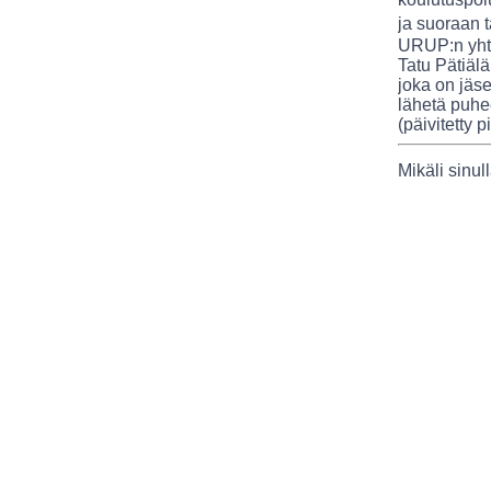
ja suoraan t
URUP:n yhte
Tatu Pätiälä
joka on jäs
lähetä puhee
(päivitetty p
Mikäli sinul