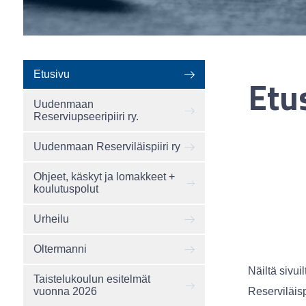
Etusivu
Etu
Uudenmaan
Reserviupseeripiiri ry.
Uudenmaan Reserviläispiiri ry
Ohjeet, käskyt ja lomakkeet +
koulutuspolut
Urheilu
Oltermanni
Näiltä sivu
Taistelukoulun esitelmät
Reserviläisp
vuonna 2026