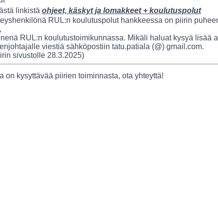
ästä linkistä
ohjeet, käskyt ja lomakkeet + koulutuspolut
yshenkilönä RUL:n koulutuspolut hankkeessa on piirin puheen
,
enenä RUL:n koulutustoimikunnassa. Mikäli haluat kysyä lisää 
njohtajalle viestiä sähköpostiin tatu.patiala (@) gmail.com.
iirin sivustolle 28.3.2025)
la on kysyttävää piirien toiminnasta, ota yhteyttä!