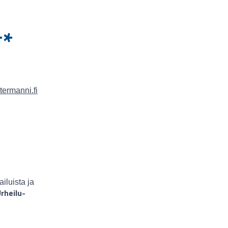
**
ltermanni.fi
ailuista ja
rheilu-