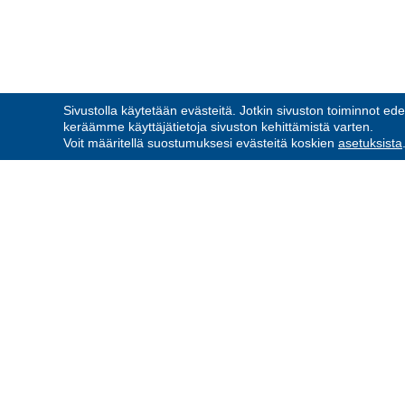
Sivustolla käytetään evästeitä. Jotkin sivuston toiminnot ede
keräämme käyttäjätietoja sivuston kehittämistä varten.
Voit määritellä suostumuksesi evästeitä koskien
asetuksista
UUDENMAAN RESERVIPII
Toiminnanjohtaja Risto Leh