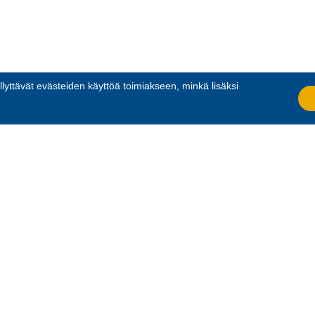
llyttävät evästeiden käyttöä toimiakseen, minkä lisäksi
.
RIT
UUDENMAAN RESER
to