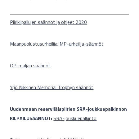
Piirikilpailujen säännöt ja ohjeet 2020
Maanpuolustusurheilija:
MP-urheilija-säännöt
OP-maljan säännöt
Yrjö Nikkinen Memorial Trophyn säännöt
Uudenmaan reserviläispiirien
SRA-joukkuepalkinnon
KILPAILUSÄÄNNÖT:
SRA-joukkuepalkinto