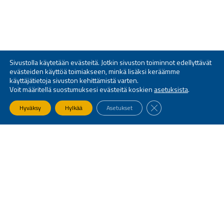
Sivustolla käytetään evästeitä. Jotkin sivuston toiminnot edellyttävät
evästeiden käyttöä toimiakseen, minkä lisäksi keräämme
käyttäjätietoja sivuston kehittämistä varten.
Voit määritellä suostumuksesi evästeitä koskien
asetuksista
.
SULJE EVÄSTEBANNE
Hyväksy
Hylkää
Asetukset