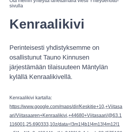
Ota meihin yhteyttä lähettämällä viesti Yhteydenotto-
sivulla
Kenraalikivi
Perinteisesti yhdistyksemme on
osallistunut Tauno Kinnusen
järjestämään tilaisuuteen Mäntylän
kylällä Kenraalikivellä.
Kenraalikivi kartalla:
https://www.google.com/maps/dir/Keskitie+10,+Viitasa
ari/Viitasaaren+Kenraalikivi,+44680+Viitasaari/@63.1
116001,25.690333,10z/data=!3m1!4b1!4m13!4m12!1