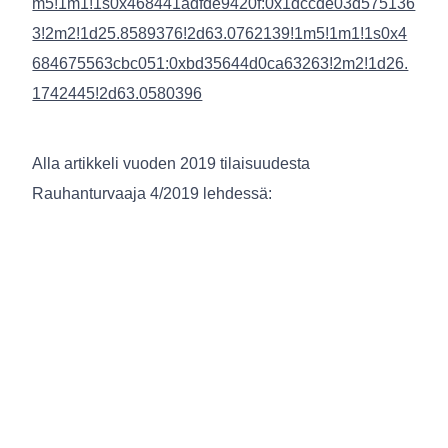
m5!1m1!1s0x468441adfde9420f:0x1dccde03d575136
3!2m2!1d25.8589376!2d63.0762139!1m5!1m1!1s0x4
684675563cbc051:0xbd35644d0ca63263!2m2!1d26.
1742445!2d63.0580396
Alla artikkeli vuoden 2019 tilaisuudesta
Rauhanturvaaja 4/2019 lehdessä: