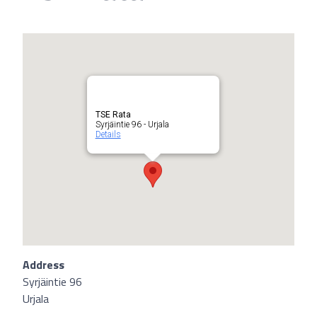
TSE Rata
Syrjäintie 96 - Urjala
Details
Address
Syrjäintie 96
Urjala