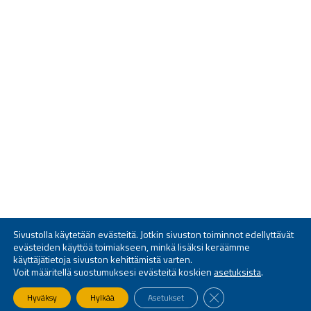
Sivustolla käytetään evästeitä. Jotkin sivuston toiminnot edellyttävät
evästeiden käyttöä toimiakseen, minkä lisäksi keräämme
käyttäjätietoja sivuston kehittämistä varten.
Voit määritellä suostumuksesi evästeitä koskien
asetuksista
.
SULJE EVÄSTEBANNE
Hyväksy
Hylkää
Asetukset