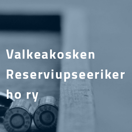
Valkeakosken
Reserviupseeriker
ho ry