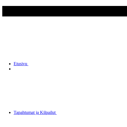
Kenttätykistökerho ry
Etusivu
Tapahtumat ja Kilpailut