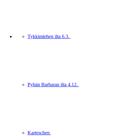
Tykkimiehen ilta 6.3.
Pyhän Barbaran ilta 4.12.
Karteschen