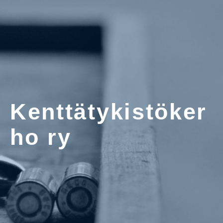
Kenttätykistöker
ho ry