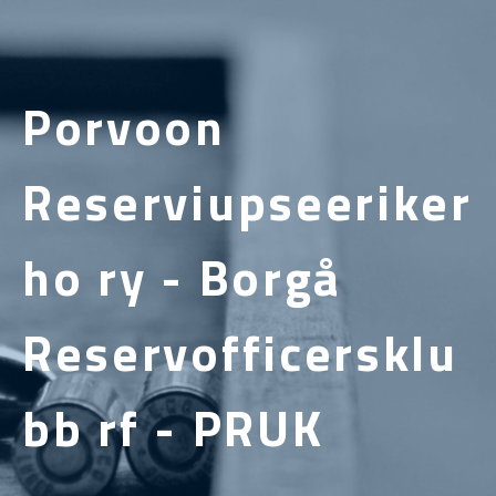
Porvoon
Reserviupseeriker
ho ry - Borgå
Reservofficersklu
bb rf - PRUK