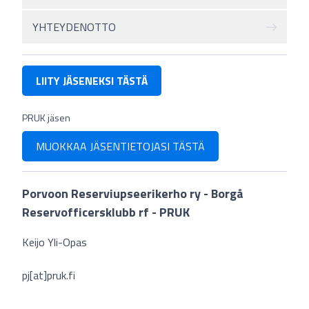
YHTEYDENOTTO
LIITY JÄSENEKSI TÄSTÄ
PRUK jäsen
MUOKKAA JÄSENTIETOJASI TÄSTÄ
Porvoon Reserviupseerikerho ry - Borgå
Reservofficersklubb rf - PRUK
Keijo Yli-Opas
pj[at]pruk.fi