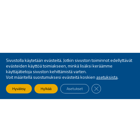
Sivustolla käytetään evästeitä. Jotkin sivuston toiminnot edellyttävät
evästeiden käyttöä toimiakseen, minkä lisäksi keräämme
käyttäjätietoja sivuston kehittämistä varten.
Voit määritellä suostumuksesi evästeitä koskien
asetuksista
.
SULJE EVÄSTEBANNE
Hyväksy
Hylkää
Asetukset