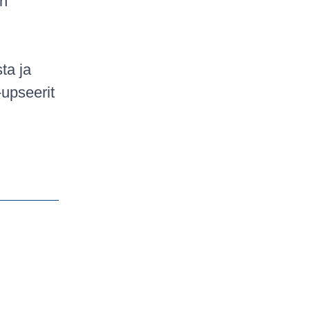
in
ta ja
-upseerit