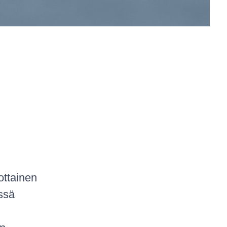
ottainen
issä