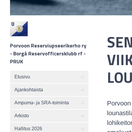
SEN
Porvoon Reserviupseerikerho ry
VII
- Borgå Reservofficersklubb rf -
PRUK
LOU
Etusivu
Ajankohtaista
Porvoon 
Ampuma- ja SRA-toiminta
lounastil
Arkisto
lohikeit
Hallitus 2026