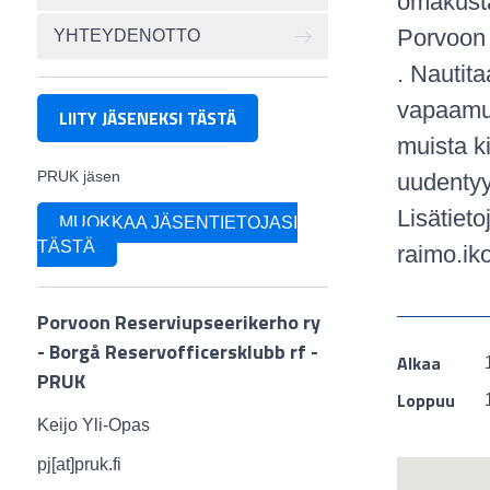
omakusta
Porvoon 
YHTEYDENOTTO
. Nautit
vapaamuo
LIITY JÄSENEKSI TÄSTÄ
muista ki
PRUK jäsen
uudentyy
Lisätiet
MUOKKAA JÄSENTIETOJASI
TÄSTÄ
raimo.iko
Porvoon Reserviupseerikerho ry
- Borgå Reservofficersklubb rf -
Alkaa
PRUK
Loppuu
Keijo Yli-Opas
pj[at]pruk.fi