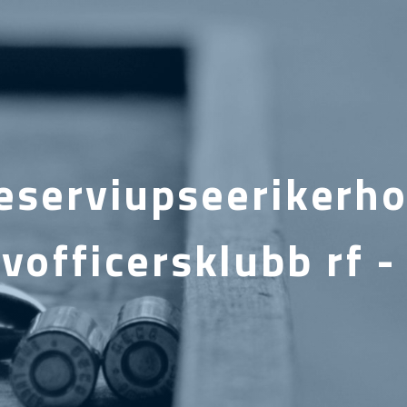
serviupseerikerho
vofficersklubb rf 