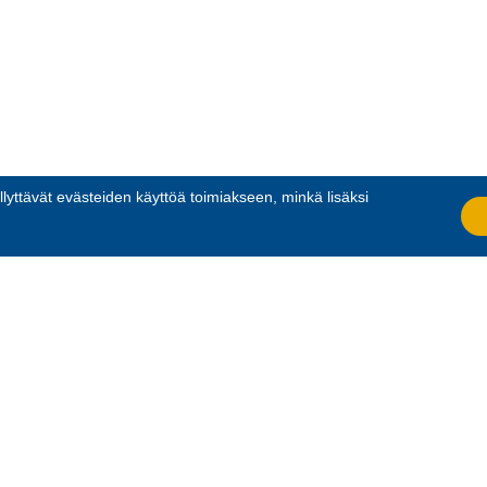
llyttävät evästeiden käyttöä toimiakseen, minkä lisäksi
.
RIKERHO RY - BORGÅ
PORVOON RESERVIUPSE