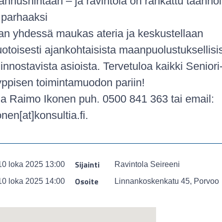
nnushintaan – ja ravintola on rankattu taanno
parhaaksi
aan yhdessä maukas ateria ja keskustellaan
toisesti ajankohtaisista maanpuolustuksellisis
innostavista asioista. Tervetuloa kaikki Seniori
ppisen toimintamuodon pariin!
oja Raimo Ikonen puh. 0500 841 363 tai email:
nen[at]konsultia.fi.
Sijainti
10 loka 2025 13:00
Ravintola Seireeni
Osoite
10 loka 2025 14:00
Linnankoskenkatu 45, Porvoo