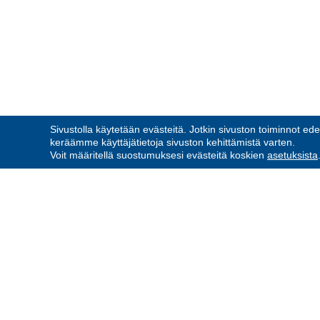
Sivustolla käytetään evästeitä. Jotkin sivuston toiminnot ede
keräämme käyttäjätietoja sivuston kehittämistä varten.
Voit määritellä suostumuksesi evästeitä koskien
asetuksista
PORVOON RESERVIUPSEE