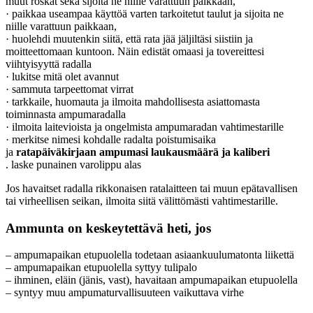
muut roskat sekä sijoita ne niille varattuun paikkaan,
· paikkaa useampaa käyttöä varten tarkoitetut taulut ja sijoita ne
niille varattuun paikkaan,
· huolehdi muutenkin siitä, että rata jää jäljiltäsi siistiin ja
moitteettomaan kuntoon. Näin edistät omaasi ja tovereittesi
viihtyisyyttä radalla
· lukitse mitä olet avannut
· sammuta tarpeettomat virrat
· tarkkaile, huomauta ja ilmoita mahdollisesta asiattomasta
toiminnasta ampumaradalla
· ilmoita laitevioista ja ongelmista ampumaradan vahtimestarille
· merkitse nimesi kohdalle radalta poistumisaika
ja
ratapäiväkirjaan ampumasi laukausmäärä ja kaliberi
. laske punainen varolippu alas
Jos havaitset radalla rikkonaisen ratalaitteen tai muun epätavallisen
tai virheellisen seikan, ilmoita siitä välittömästi vahtimestarille.
Ammunta on keskeytettävä heti, jos
– ampumapaikan etupuolella todetaan asiaankuulumatonta liikettä
– ampumapaikan etupuolella syttyy tulipalo
– ihminen, eläin (jänis, vast), havaitaan ampumapaikan etupuolella
– syntyy muu ampumaturvallisuuteen vaikuttava virhe