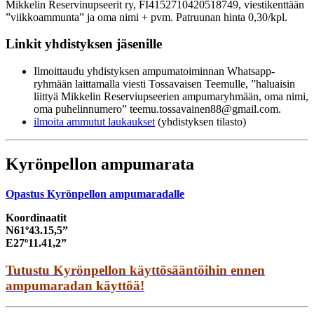
Mikkelin Reservinupseerit ry, FI4152710420518749, viestikenttään
”viikkoammunta” ja oma nimi + pvm. Patruunan hinta 0,30/kpl.
Linkit yhdistyksen jäsenille
Ilmoittaudu yhdistyksen ampumatoiminnan Whatsapp-
ryhmään laittamalla viesti Tossavaisen Teemulle, ”haluaisin
liittyä Mikkelin Reserviupseerien ampumaryhmään, oma nimi,
oma puhelinnumero”
teemu.tossavainen88@gmail.com
.
ilmoita ammutut laukaukset
(yhdistyksen tilasto)
Kyrönpellon ampumarata
Opastus Kyrönpellon ampumaradalle
Koordinaatit
N61º43.15,5”
E27º11.41,2”
Tutustu Kyrönpellon käyttösääntöihin ennen
ampumaradan käyttöä!