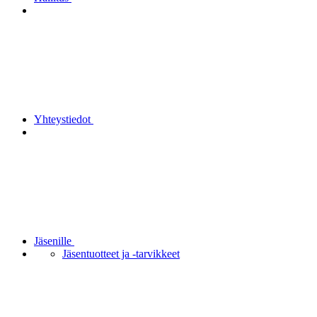
Yhteystiedot
Jäsenille
Jäsentuotteet ja -tarvikkeet