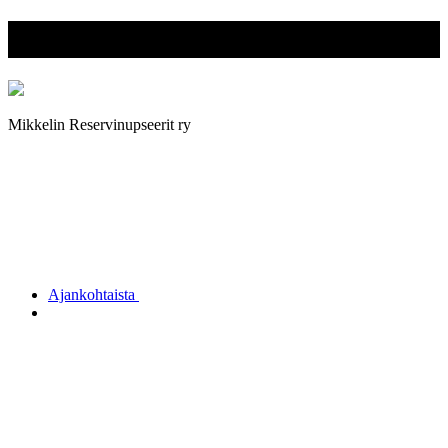
Mikkelin Reservinupseerit ry
Mikkelin Reservinupseerit ry
Ajankohtaista