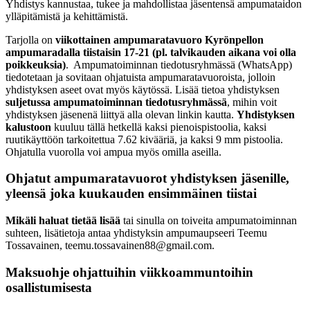
Yhdistys kannustaa, tukee ja mahdollistaa jäsentensä ampumataidon
ylläpitämistä ja kehittämistä.
Tarjolla on
viikottainen ampumaratavuoro Kyrönpellon
ampumaradalla tiistaisin 17-21 (pl. talvikauden aikana voi olla
poikkeuksia)
. Ampumatoiminnan tiedotusryhmässä (WhatsApp)
tiedotetaan ja sovitaan ohjatuista ampumaratavuoroista, jolloin
yhdistyksen aseet ovat myös käytössä. Lisää tietoa yhdistyksen
suljetussa ampumatoiminnan tiedotusryhmässä
, mihin voit
yhdistyksen jäsenenä liittyä alla olevan linkin kautta.
Yhdistyksen
kalustoon
kuuluu tällä hetkellä kaksi pienoispistoolia, kaksi
ruutikäyttöön tarkoitettua 7.62 kivääriä, ja kaksi 9 mm pistoolia.
Ohjatulla vuorolla voi ampua myös omilla aseilla.
Ohjatut ampumaratavuorot yhdistyksen jäsenille,
yleensä joka kuukauden ensimmäinen tiistai
Mikäli haluat tietää lisää
tai sinulla on toiveita ampumatoiminnan
suhteen, lisätietoja antaa yhdistyksin ampumaupseeri Teemu
Tossavainen,
teemu.tossavainen88@gmail.com
.
Maksuohje ohjattuihin viikkoammuntoihin
osallistumisesta