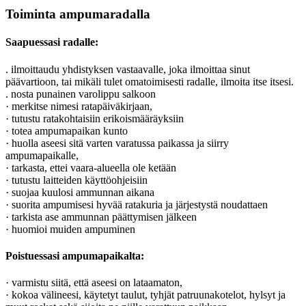
Toiminta ampumaradalla
Saapuessasi radalle:
. ilmoittaudu yhdistyksen vastaavalle, joka ilmoittaa sinut
päävartioon, tai mikäli tulet omatoimisesti radalle, ilmoita itse itsesi.
. nosta punainen varolippu salkoon
· merkitse nimesi ratapäiväkirjaan,
· tutustu ratakohtaisiin erikoismääräyksiin
· totea ampumapaikan kunto
· huolla aseesi sitä varten varatussa paikassa ja siirry
ampumapaikalle,
· tarkasta, ettei vaara-alueella ole ketään
· tutustu laitteiden käyttöohjeisiin
· suojaa kuulosi ammunnan aikana
· suorita ampumisesi hyvää ratakuria ja järjestystä noudattaen
· tarkista ase ammunnan päättymisen jälkeen
· huomioi muiden ampuminen
Poistuessasi ampumapaikalta:
· varmistu siitä, että aseesi on lataamaton,
· kokoa välineesi, käytetyt taulut, tyhjät patruunakotelot, hylsyt ja