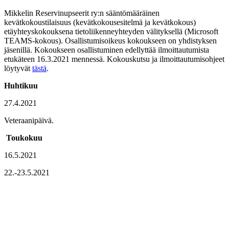
Mikkelin Reservinupseerit ry:n sääntömääräinen
kevätkokoustilaisuus (kevätkokousesitelmä ja kevätkokous)
etäyhteyskokouksena tietoliikenneyhteyden välityksellä (Microsoft
TEAMS-kokous). Osallistumisoikeus kokoukseen on yhdistyksen
jäsenillä. Kokoukseen osallistuminen edellyttää ilmoittautumista
etukäteen 16.3.2021 mennessä. Kokouskutsu ja ilmoittautumisohjeet
löytyvät
tästä
.
Huhtikuu
27.4.2021
Veteraanipäivä.
Toukokuu
16.5.2021
22.-23.5.2021