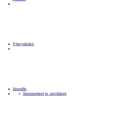
Yhteystiedot
Jäsenille
Jäsentuotteet ja -tarvikkeet