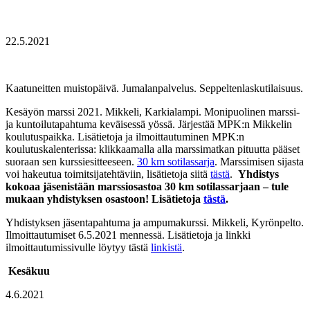
22.5.2021
Kaatuneitten muistopäivä. Jumalanpalvelus. Seppeltenlaskutilaisuus.
Kesäyön marssi 2021. Mikkeli, Karkialampi. Monipuolinen marssi-
ja kuntoilutapahtuma keväisessä yössä. Järjestää MPK:n Mikkelin
koulutuspaikka. Lisätietoja ja ilmoittautuminen MPK:n
koulutuskalenterissa: klikkaamalla alla marssimatkan pituutta pääset
suoraan sen kurssiesitteeseen.
30 km sotilassarja
. Marssimisen sijasta
voi hakeutua toimitsijatehtäviin, lisätietoja siitä
tästä
.
Yhdistys
kokoaa jäsenistään marssiosastoa 30 km sotilassarjaan – tule
mukaan yhdistyksen osastoon! Lisätietoja
tästä
.
Yhdistyksen jäsentapahtuma ja ampumakurssi. Mikkeli, Kyrönpelto.
Ilmoittautumiset 6.5.2021 mennessä. Lisätietoja ja linkki
ilmoittautumissivulle löytyy tästä
linkistä
.
Kesäkuu
4.6.2021