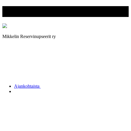
Mikkelin Reservinupseerit ry
Mikkelin Reservinupseerit ry
Ajankohtaista