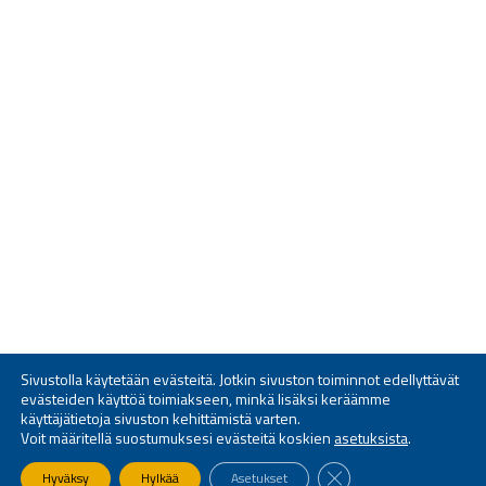
Sivustolla käytetään evästeitä. Jotkin sivuston toiminnot edellyttävät
evästeiden käyttöä toimiakseen, minkä lisäksi keräämme
käyttäjätietoja sivuston kehittämistä varten.
Voit määritellä suostumuksesi evästeitä koskien
asetuksista
.
SULJE EVÄSTEBANNE
Hyväksy
Hylkää
Asetukset