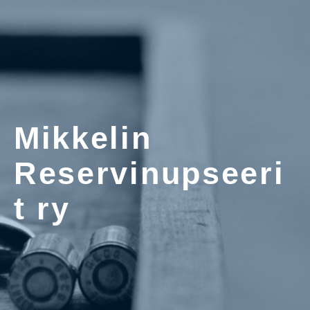
Mikkelin
Reservinupseeri
t ry