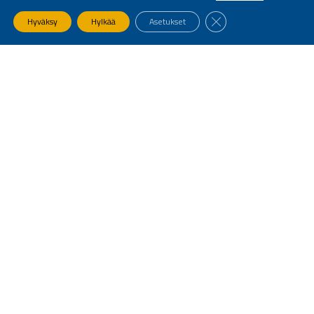
SULJE EVÄSTEBANNE
Hyväksy
Hylkää
Asetukset