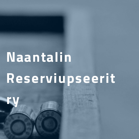
Naantalin
Reserviupseerit
ry