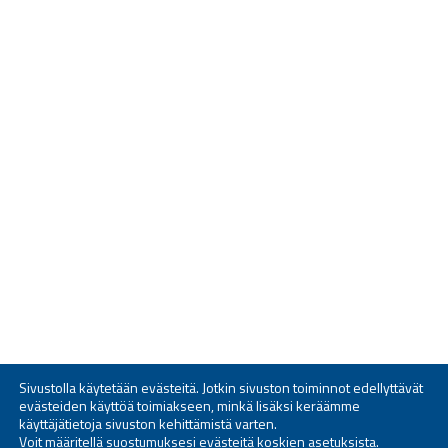
Sivustolla käytetään evästeitä. Jotkin sivuston toiminnot edellyttävät
evästeiden käyttöä toimiakseen, minkä lisäksi keräämme
käyttäjätietoja sivuston kehittämistä varten.
Voit määritellä suostumuksesi evästeitä koskien
asetuksista
.