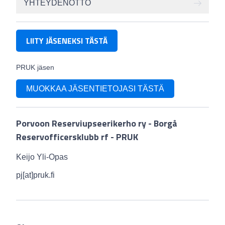
YHTEYDENOTTO
LIITY JÄSENEKSI TÄSTÄ
PRUK jäsen
MUOKKAA JÄSENTIETOJASI TÄSTÄ
Porvoon Reserviupseerikerho ry - Borgå
Reservofficersklubb rf - PRUK
Keijo Yli-Opas
pj[at]pruk.fi