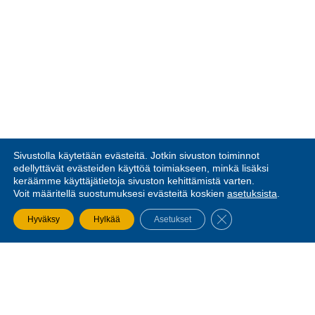
Sivustolla käytetään evästeitä. Jotkin sivuston toiminnot
edellyttävät evästeiden käyttöä toimiakseen, minkä lisäksi
keräämme käyttäjätietoja sivuston kehittämistä varten.
Voit määritellä suostumuksesi evästeitä koskien
asetuksista
.
SULJE EVÄSTEBA
Hyväksy
Hylkää
Asetukset