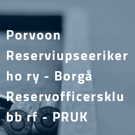
Porvoon
Reserviupseeriker
ho ry - Borgå
Reservofficersklu
bb rf - PRUK