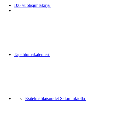
100-vuotisjuhlakirja
Tapahtumakalenteri
Esitelmätilaisuudet Salon lukiolla