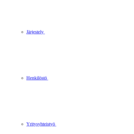
Järjestely
Henkilöstö
Yritysyhteistyö