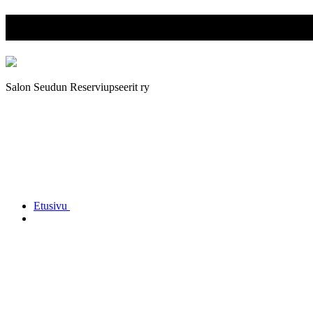
Salon Seudun Reserviupseerit r
Salon Seudun Reserviupseerit ry
Etusivu