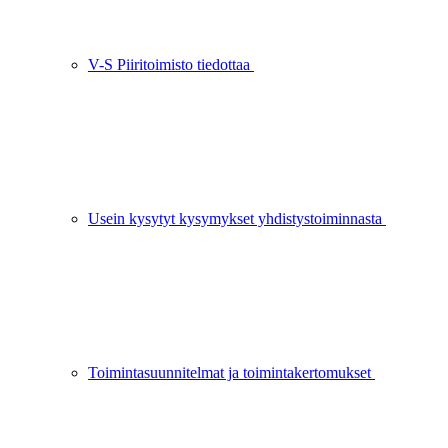
V-S Piiritoimisto tiedottaa
Usein kysytyt kysymykset yhdistystoiminnasta
Toimintasuunnitelmat ja toimintakertomukset