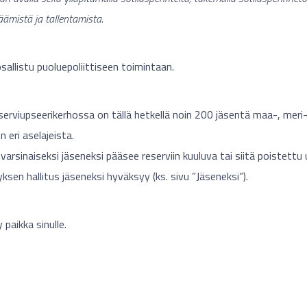
äämistä ja tallentamista.
sallistu puoluepoliittiseen toimintaan.
erviupseerikerhossa on tällä hetkellä noin 200 jäsentä maa-, meri
n eri aselajeista.
arsinaiseksi jäseneksi pääsee reserviin kuuluva tai siitä poistettu 
ksen hallitus jäseneksi hyväksyy (ks. sivu ”Jäseneksi”).
 paikka sinulle.