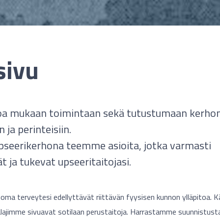
sivu
oa mukaan toimintaan sekä tutustumaan kerho
 ja perinteisiin.
pseerikerhona teemme asioita, jotka varmasti
t ja tukevat upseeritaitojasi.
 oma terveytesi edellyttävät riittävän fyysisen kunnon ylläpitoa.
ntalajimme sivuavat sotilaan perustaitoja. Harrastamme suunnistust