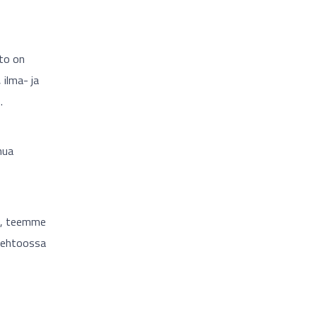
to on
ilma- ja
.
nua
än, teemme
 ehtoossa