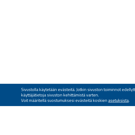
Sivustolla käytetään evästeitä. Jotkin sivuston toiminnot edell
käyttäjätietoja sivuston kehittämistä varten.
Voit määritellä suostumuksesi evästeitä koskien
asetuksista
.