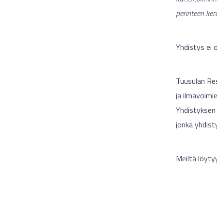
perinteen ker
Yhdistys ei o
Tuusulan Res
ja ilmavoimie
Yhdistyksen v
jonka yhdisty
Meiltä löytyy