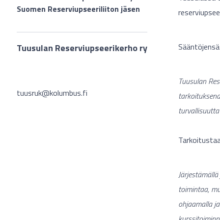
Suomen Reserviupseeriliiton jäsen
reserviupseer
Sääntöjensä
Tuusulan Reserviupseerikerho ry
Tuusulan Rese
tuusruk@kolumbus.fi
tarkoituksena
turvallisuutt
Tarkoitustaa
Järjestämällä
toimintaa, mu
ohjaamalla ja
kurssitoiminn