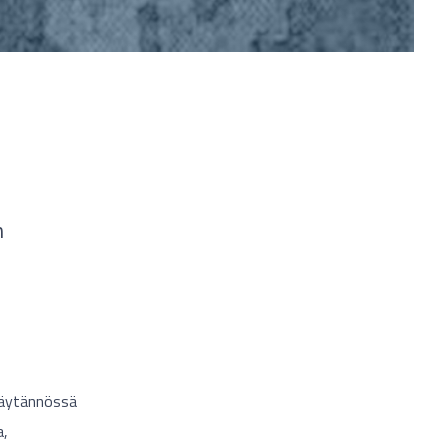
n
 Käytännössä
a,