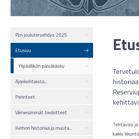
Pj:n joulutervehdys 2025
Etu
Etusivu
Ylipäällikön päiväkäsky
Tervetul
historiaan
Ajankohtaista...
Reserviu
Perinteet
kehittävä
Viimeisimmät tiedotteet
Tehtäväsi ja
Kerhon historiaa ja muuta...
kaikki liiku