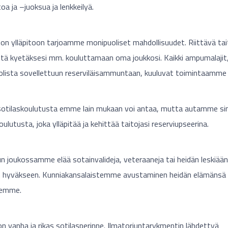
a ja –juoksua ja lenkkeilyä.
 ylläpitoon tarjoamme monipuoliset mahdollisuudet. Riittävä tai
ä kyetäksesi mm. kouluttamaan oma joukkosi. Kaikki ampumalajit, 
olista sovellettuun reserviläisammuntaan, kuuluvat toimintaamme 
 sotilaskoulutusta emme lain mukaan voi antaa, mutta autamme si
lutusta, joka ylläpitää ja kehittää taitojasi reserviupseerina.
un joukossamme elää sotainvalideja, veteraaneja tai heidän leskiä
n hyväkseen. Kunniakansalaistemme avustaminen heidän elämänsä
eemme.
n vanha ja rikas sotilasperinne. Ilmatorjuntarykmentin lähdettyä