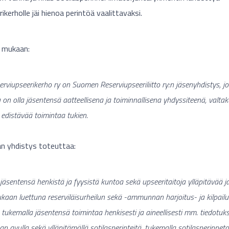
ikerholle jäi hienoa perintöä vaalittavaksi.
 mukaan:
rviupseerikerho ry on Suomen Reserviupseeriliitto ry:n jäsenyhdistys, j
 on olla jäsentensä aatteellisena ja toiminnallisena yhdyssiteenä, valt
a edistävää toimintaa tukien.
n yhdistys toteuttaa:
 jäsentensä henkistä ja fyysistä kuntoa sekä upseeritaitoja ylläpitävää j
kaan luettuna reserviläisurheilun sekä -ammunnan harjoitus- ja kilpailut
 tukemalla jäsentensä toimintaa henkisesti ja aineellisesti mm. tiedotuks
an avulla sekä ylläpitämällä sotilasperinteitä, tukemalla sotilasperinnet