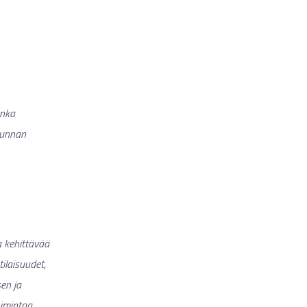
onka
akunnan
a kehittävää
ilaisuudet,
en ja
oimintaa,