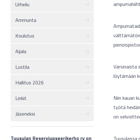
ampumahiihto
Urheilu
Ammunta
Ampumataidon
välttämätönt
Koulutus
pienoispisto
Aijala
Varsinaista
Lustila
löytämään kou
Hallitus 2026
Niin kauan k
Linkit
työtä heidä
Jäseneksi
on velvoitt
Tuusulan Reserviupseerikerho ry on
Tuusulassa o