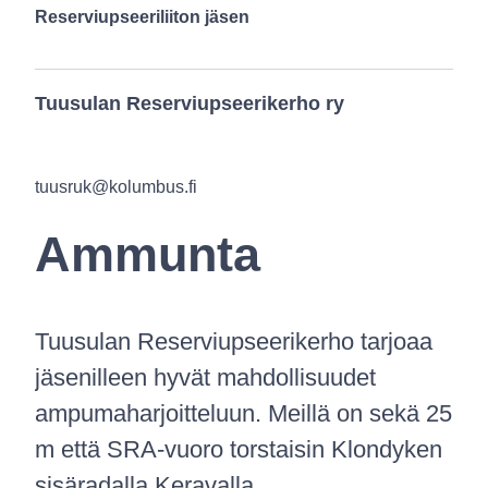
Reserviupseeriliiton jäsen
Tuusulan Reserviupseerikerho ry
tuusruk@kolumbus.fi
Ammunta
Tuusulan Reserviupseerikerho tarjoaa
jäsenilleen hyvät mahdollisuudet
ampumaharjoitteluun. Meillä on sekä 25
m että SRA-vuoro torstaisin Klondyken
sisäradalla Keravalla.