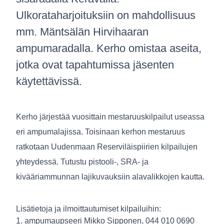
Ulkorataharjoituksiin on mahdollisuus
mm. Mäntsälän Hirvihaaran
ampumaradalla. Kerho omistaa aseita,
jotka ovat tapahtumissa jäsenten
käytettävissä.
Kerho järjestää vuosittain mestaruuskilpailut useassa
eri ampumalajissa. Toisinaan kerhon mestaruus
ratkotaan Uudenmaan Reserviläispiirien kilpailujen
yhteydessä. Tutustu pistooli-, SRA- ja
kivääriammunnan lajikuvauksiin alavalikkojen kautta.
Lisätietoja ja ilmoittautumiset kilpailuihin:
1. ampumaupseeri Mikko Sipponen, 044 010 0690