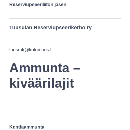
Reserviupseeriliiton jäsen
Tuusulan Reserviupseerikerho ry
tuusruk@kolumbus.fi
Ammunta –
kiväärilajit
Kenttäammunta