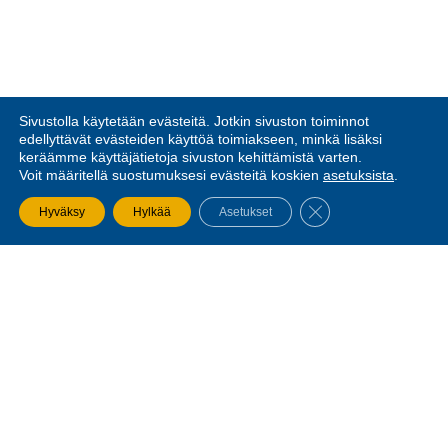
Sivustolla käytetään evästeitä. Jotkin sivuston toiminnot
edellyttävät evästeiden käyttöä toimiakseen, minkä lisäksi
keräämme käyttäjätietoja sivuston kehittämistä varten.
Voit määritellä suostumuksesi evästeitä koskien
asetuksista
.
SULJE EVÄSTEBA
Hyväksy
Hylkää
Asetukset