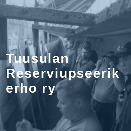
Tuusulan
Reserviupseerik
erho ry