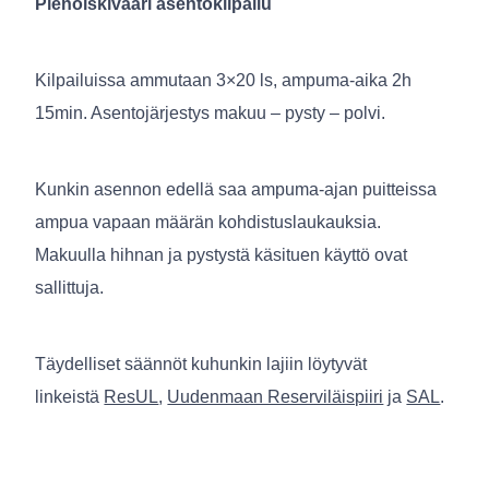
Pienoiskivääri asentokilpailu
Kilpailuissa ammutaan 3×20 ls, ampuma-aika 2h
15min. Asentojärjestys makuu – pysty – polvi.
Kunkin asennon edellä saa ampuma-ajan puitteissa
ampua vapaan määrän kohdistuslaukauksia.
Makuulla hihnan ja pystystä käsituen käyttö ovat
sallittuja.
Täydelliset säännöt kuhunkin lajiin löytyvät
linkeistä
ResUL
,
Uudenmaan Reserviläispiiri
ja
SAL
.