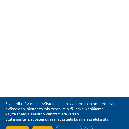
Sivustolla käytetään evästeitä. Jotkin sivuston toiminnot edellyttävät
evästeiden käyttöä toimiakseen, minkä lisäksi keräämme
käyttäjätietoja sivuston kehittämistä varten.
Voit määritellä suostumuksesi evästeitä koskien
asetuksista
.
SULJE EVÄSTEBANNE