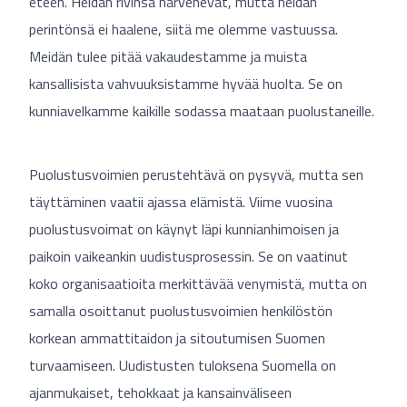
eteen. Heidän rivinsä harvenevat, mutta heidän
perintönsä ei haalene, siitä me olemme vastuussa.
Meidän tulee pitää vakaudestamme ja muista
kansallisista vahvuuksistamme hyvää huolta. Se on
kunniavelkamme kaikille sodassa maataan puolustaneille.
Puolustusvoimien perustehtävä on pysyvä, mutta sen
täyttäminen vaatii ajassa elämistä. Viime vuosina
puolustusvoimat on käynyt läpi kunnianhimoisen ja
paikoin vaikeankin uudistusprosessin. Se on vaatinut
koko organisaatioita merkittävää venymistä, mutta on
samalla osoittanut puolustusvoimien henkilöstön
korkean ammattitaidon ja sitoutumisen Suomen
turvaamiseen. Uudistusten tuloksena Suomella on
ajanmukaiset, tehokkaat ja kansainväliseen