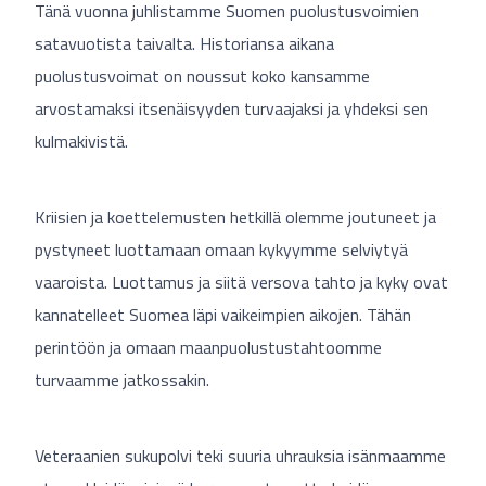
Tänä vuonna juhlistamme Suomen puolustusvoimien
satavuotista taivalta. Historiansa aikana
puolustusvoimat on noussut koko kansamme
arvostamaksi itsenäisyyden turvaajaksi ja yhdeksi sen
kulmakivistä.
Kriisien ja koettelemusten hetkillä olemme joutuneet ja
pystyneet luottamaan omaan kykyymme selviytyä
vaaroista. Luottamus ja siitä versova tahto ja kyky ovat
kannatelleet Suomea läpi vaikeimpien aikojen. Tähän
perintöön ja omaan maanpuolustustahtoomme
turvaamme jatkossakin.
Veteraanien sukupolvi teki suuria uhrauksia isänmaamme