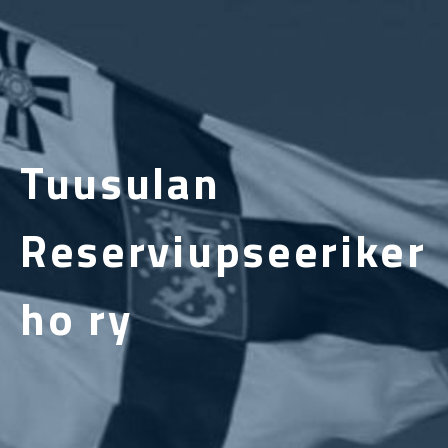
Tuusulan
Reserviupseeriker
ho ry