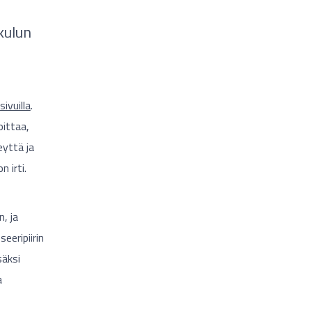
kulun
ivuilla
.
oittaa,
eyttä ja
 irti.
, ja
eeripiirin
säksi
a