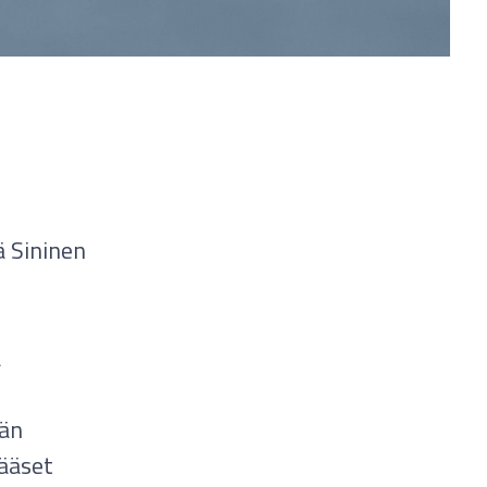
 Sininen
a
vän
ääset