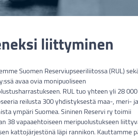
eneksi liittyminen
emme Suomen Reserviupseeriliitossa (RUL) sekä
ry:ssä avaa ovia monipuoliseen
ustusharrastukseen. RUL tuo yhteen yli 28 000
seeria reilusta 300 yhdistyksestä maa-, meri- j
ista ympäri Suomea. Sininen Reservi ry toimii
an 38 vapaaehtoiseen meripuolustukseen liitty
sen kattojärjestönä läpi rannikon. Kauttamme p