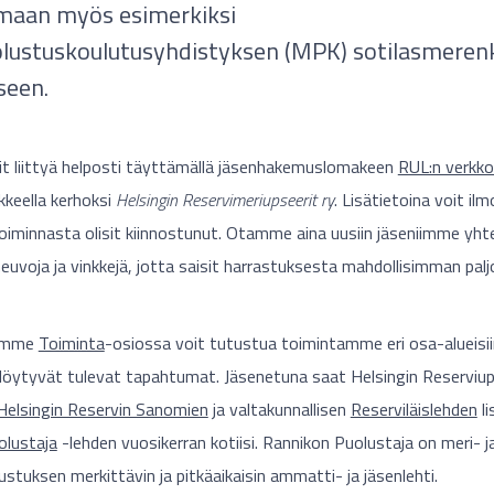
umaan myös esimerkiksi
ustuskoulutusyhdistyksen (MPK) sotilasmeren
seen.
it liittyä helposti täyttämällä jäsenhakemuslomakeen
RUL:n verkkos
kkeella kerhoksi
Helsingin Reservimeriupseerit ry
. Lisätietoina voit ilm
toiminnasta olisit kiinnostunut. Otamme aina uusiin jäseniimme yht
uvoja ja vinkkejä, jotta saisit harrastuksesta mahdollisimman paljon
jemme
Toiminta
-osiossa voit tutustua toimintamme eri osa-alueisiin
 löytyvät tulevat tapahtumat. Jäsenetuna saat Helsingin Reserviups
Helsingin Reservin Sanomien
ja valtakunnallisen
Reserviläislehden
li
olustaja
-lehden vuosikerran kotiisi. Rannikon Puolustaja on meri- j
ustuksen merkittävin ja pitkäaikaisin ammatti- ja jäsenlehti.