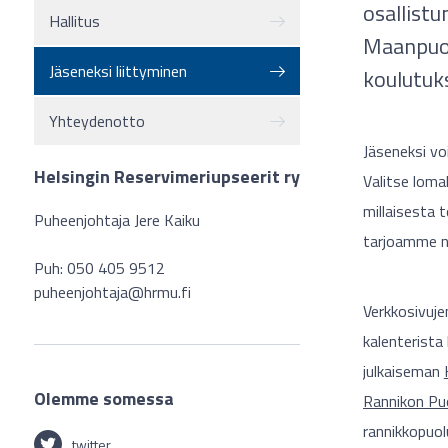
osallist
Hallitus
Maanpuol
Jäseneksi liittyminen
koulutuk
Yhteydenotto
Jäseneksi vo
Helsingin Reservimeriupseerit ry
Valitse loma
millaisesta 
Puheenjohtaja Jere Kaiku
tarjoamme ne
Puh: 050 405 9512
puheenjohtaja@hrmu.fi
Verkkosivu
kalenterista
julkaiseman
Olemme somessa
Rannikon Pu
rannikkopuol
twitter