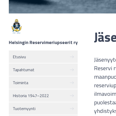
Jäs
Helsingin Reservimeriupseerit ry
Etusivu
Jäsenyyt
Reservi 
Tapahtumat
maanpuol
Toiminta
reserviup
ilmavoim
Historia 1947–2022
puolesta
Tuotemyynti
yhdistyk