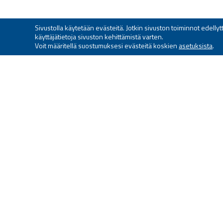
Sivustolla käytetään evästeitä. Jotkin sivuston toiminnot edell
käyttäjätietoja sivuston kehittämistä varten.
Voit määritellä suostumuksesi evästeitä koskien
asetuksista
.
HELSINGIN
RESERVIMERIUPSEERIT 
Puheenjohtaja Jere Kaiku
Puh: 050 405 9512