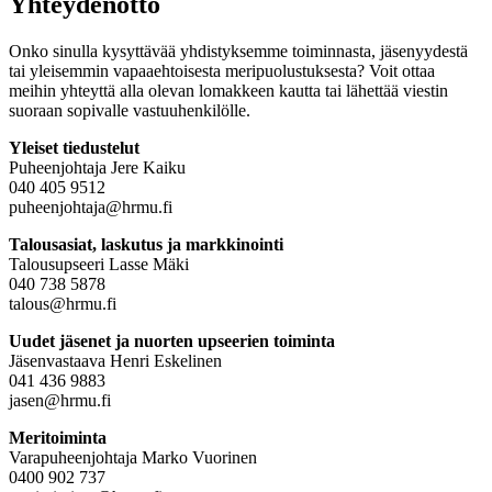
Yhteydenotto
Onko sinulla kysyttävää yhdistyksemme toiminnasta, jäsenyydestä
tai yleisemmin vapaaehtoisesta meripuolustuksesta? Voit ottaa
meihin yhteyttä alla olevan lomakkeen kautta tai lähettää viestin
suoraan sopivalle vastuuhenkilölle.
Yleiset tiedustelut
Puheenjohtaja Jere Kaiku
040 405 9512
puheenjohtaja@hrmu.fi
Talousasiat, laskutus ja markkinointi
Talousupseeri Lasse Mäki
040 738 5878
talous@hrmu.fi
Uudet jäsenet ja nuorten upseerien toiminta
Jäsenvastaava Henri Eskelinen
041 436 9883
jasen@hrmu.fi
Meritoiminta
Varapuheenjohtaja Marko Vuorinen
0400 902 737