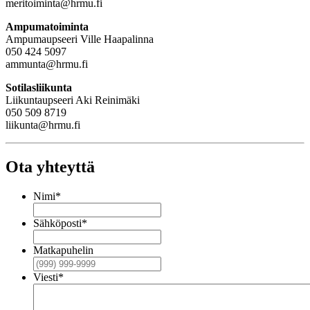
meritoiminta@hrmu.fi
Ampumatoiminta
Ampumaupseeri Ville Haapalinna
050 424 5097
ammunta@hrmu.fi
Sotilasliikunta
Liikuntaupseeri Aki Reinimäki
‪050 509 8719‬
liikunta@hrmu.fi
Ota yhteyttä
Nimi
*
Sähköposti
*
Matkapuhelin
Viesti
*