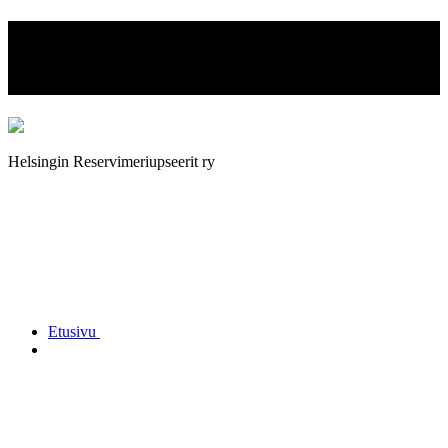
Helsingin Reservimeriupseerit
ry
Helsingin Reservimeriupseerit ry
Etusivu