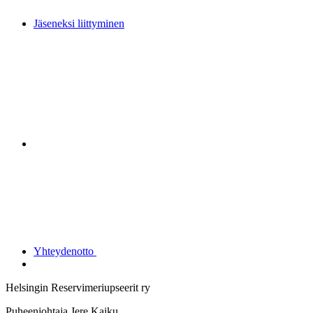
Jäseneksi liittyminen
Yhteydenotto
Helsingin Reservimeriupseerit ry
Puheenjohtaja Jere Kaiku