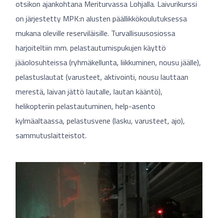
otsikon ajankohtana Meriturvassa Lohjalla. Laivurikurssi
on järjestetty MPK:n alusten päällikkökoulutuksessa
mukana oleville reserviläisille. Turvallisuusosiossa
harjoiteltiin mm. pelastautumispukujen käyttö
jääolosuhteissa (ryhmäkellunta, liikkuminen, nousu jäälle),
pelastuslautat (varusteet, aktivointi, nousu lauttaan
merestä, laivan jättö lautalle, lautan kääntö),
helikopteriin pelastautuminen, help-asento
kylmäaltaassa, pelastusvene (lasku, varusteet, ajo),
sammutuslaitteistot.