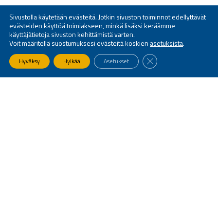
Sivustolla käytetään evästeitä. Jotkin sivuston toiminnot edellyttävät
evästeiden käyttöä toimiakseen, minkä lisäksi keräämme
käyttäjätietoja sivuston kehittämistä varten.
Voit määritellä suostumuksesi evästeitä koskien
asetuksista
.
SULJE EVÄSTEBANNE
Hyväksy
Hylkää
Asetukset