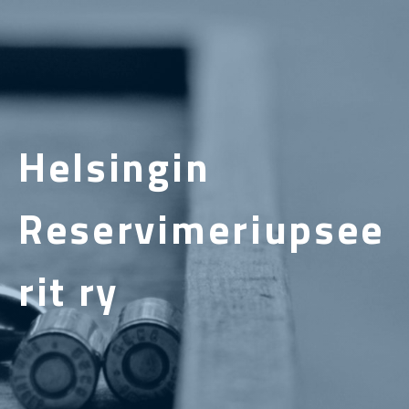
Helsingin
Reservimeriupsee
rit ry