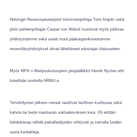
Helsingin Reserviupseeripiirin toiminnanjohtaja Tomi Alajoki sekä
piirin puheenjohtajan Caspar von Walzel muistivat myös juhlivaa
yhdistystämme sekä useat muut pääkaupunkiseutumme
reserviläisyhdistykset olivat lähettäneet edustajan tilaisuuteen.
Myös MPK:n Meripuolustuspiirin piiripäällikkö Henrik Nysten ehti
kiireiltään onnitella HRMU:a.
Tervehdysten jälkeen vieraat nauttivat lasillisen kuohuvaa sekä
kahvia tai teetä maistuvan suklaaleivoksen kera. Oli erittäin
ilahduttavaa nähdä paikallaolijoiden viihtyvän ja samalla luoden
uusia kontakteja.