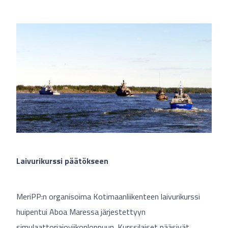
Laivurikurssi päätökseen
MeriPP:n organisoima Kotimaanliikenteen laivurikurssi
huipentui Aboa Maressa järjestettyyn
simulaattoriajoviikonloppuun. Kurssilaiset pääsivät