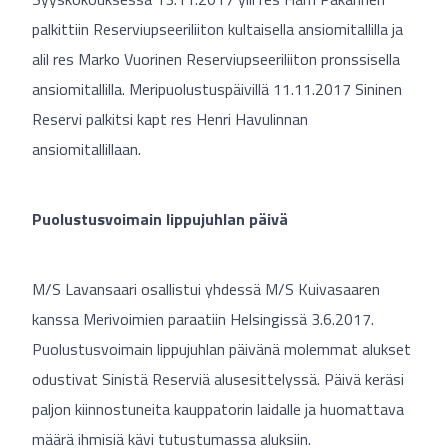
palkittiin Reserviupseeriliiton kultaisella ansiomitallilla ja
alil res Marko Vuorinen Reserviupseeriliiton pronssisella
ansiomitallilla. Meripuolustuspäivillä 11.11.2017 Sininen
Reservi palkitsi kapt res Henri Havulinnan
ansiomitallillaan.
Puolustusvoimain lippujuhlan päivä
M/S Lavansaari osallistui yhdessä M/S Kuivasaaren
kanssa Merivoimien paraatiin Helsingissä 3.6.2017.
Puolustusvoimain lippujuhlan päivänä molemmat alukset
odustivat Sinistä Reserviä alusesittelyssä. Päivä keräsi
paljon kiinnostuneita kauppatorin laidalle ja huomattava
määrä ihmisiä kävi tutustumassa aluksiin.