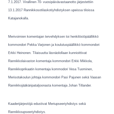
7.1.2017. Virallinen 70- vuosipäivävastaanotto järjestettiin
13.1.2017 Rannikkosotilaskotiyhdistyksen upeissa tiloissa
Katajanokalla.
Merivoimien komentajan tervehdyksen toi henkilöstöpäällikkö
kommondori Pekka Varjonen ja koulutuspäällikkö kommondori
Erkki Heinonen. Tilaisuutta läsnäolollaan kunnioittivat
Rannikkolaivaston komentaja kommondori Erkki Mikkola,
Rannikkoprikaatin komentaja kommodori Vesa Tuominen,
Merisotakoulun johtaja kommondori Pasi Pajunen sekä Vaasan
Rannikkojääkäripataljoonasta komentaja Johan Tillander.
Kaaderijärjestöjä edustivat Meriupseeriyhdistys sekä
Rannikkoupseeriyhdistys.