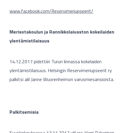
www.facebook.com/Reservimeriupseerit/
Merisotakoulun ja Rannikkolaivaston kokeilaiden
ylentämistilaisuus
14.12.2017 pidettiin Turun linnassa kokelaiden
ylentämistilaisuus. Helsingin Reservimeriupseerit ry
palkitsi alil Janne Wuorenheimon varusmiesansioista.
Palkitsemisia
Syyskokouksessa 13.11.2017 ylil res Harri Pakarinen