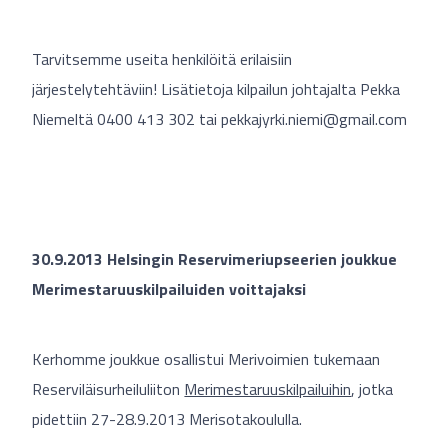
Tarvitsemme useita henkilöitä erilaisiin
järjestelytehtäviin! Lisätietoja kilpailun johtajalta Pekka
Niemeltä 0400 413 302 tai
pekkajyrki.niemi@gmail.com
30.9.2013 Helsingin Reservimeriupseerien joukkue
Merimestaruuskilpailuiden voittajaksi
Kerhomme joukkue osallistui Merivoimien tukemaan
Reserviläisurheiluliiton
Merimestaruuskilpailuihin
, jotka
pidettiin 27-28.9.2013 Merisotakoululla.