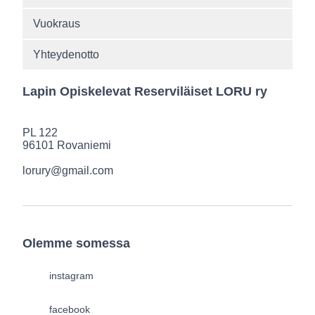
Vuokraus
Yhteydenotto
Lapin Opiskelevat Reserviläiset LORU ry
PL 122
96101 Rovaniemi
lorury@gmail.com
Olemme somessa
instagram
facebook