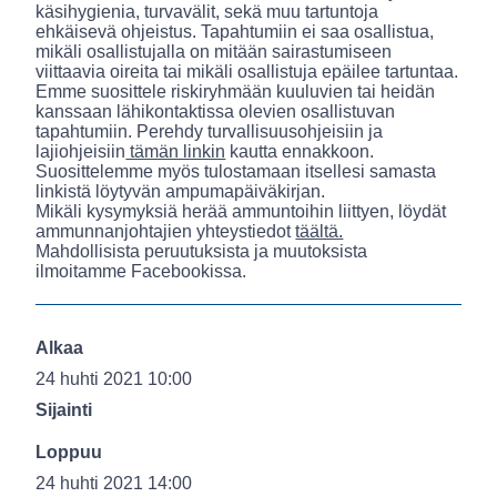
käsihygienia, turvavälit, sekä muu tartuntoja
ehkäisevä ohjeistus. Tapahtumiin ei saa osallistua,
mikäli osallistujalla on mitään sairastumiseen
viittaavia oireita tai mikäli osallistuja epäilee tartuntaa.
Emme suosittele riskiryhmään kuuluvien tai heidän
kanssaan lähikontaktissa olevien osallistuvan
tapahtumiin. Perehdy turvallisuusohjeisiin ja
lajiohjeisiin
tämän linkin
kautta ennakkoon.
Suosittelemme myös tulostamaan itsellesi samasta
linkistä löytyvän ampumapäiväkirjan.
Mikäli kysymyksiä herää ammuntoihin liittyen, löydät
ammunnanjohtajien yhteystiedot
täältä.
Mahdollisista peruutuksista ja muutoksista
ilmoitamme Facebookissa.
Alkaa
24 huhti 2021 10:00
Sijainti
Loppuu
24 huhti 2021 14:00