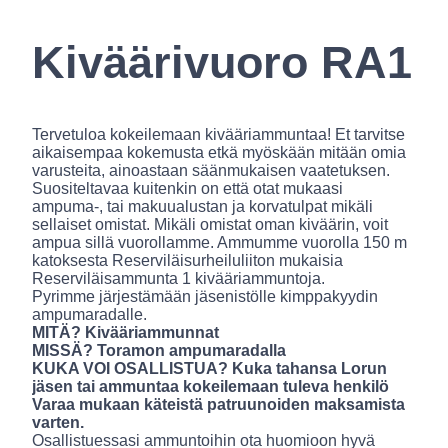
Kiväärivuoro RA1
Tervetuloa kokeilemaan kivääriammuntaa! Et tarvitse
aikaisempaa kokemusta etkä myöskään mitään omia
varusteita, ainoastaan säänmukaisen vaatetuksen.
Suositeltavaa kuitenkin on että otat mukaasi
ampuma-, tai makuualustan ja korvatulpat mikäli
sellaiset omistat. Mikäli omistat oman kiväärin, voit
ampua sillä vuorollamme. Ammumme vuorolla 150 m
katoksesta Reserviläisurheiluliiton mukaisia
Reserviläisammunta 1 kivääriammuntoja.
Pyrimme järjestämään jäsenistölle kimppakyydin
ampumaradalle.
MITÄ? Kivääriammunnat
MISSÄ? Toramon ampumaradalla
KUKA VOI OSALLISTUA? Kuka tahansa Lorun
jäsen tai ammuntaa kokeilemaan tuleva henkilö
Varaa mukaan käteistä patruunoiden maksamista
varten.
Osallistuessasi ammuntoihin ota huomioon hyvä