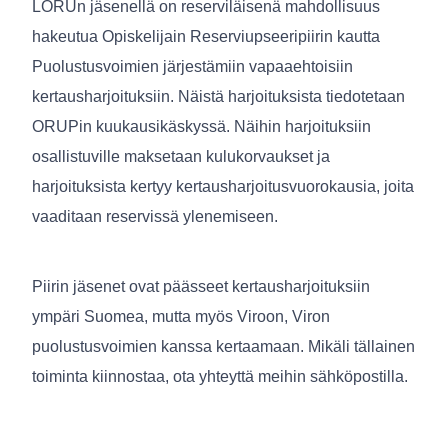
LORUn jäsenellä on reserviläisenä mahdollisuus
hakeutua Opiskelijain Reserviupseeripiirin kautta
Puolustusvoimien järjestämiin vapaaehtoisiin
kertausharjoituksiin. Näistä harjoituksista tiedotetaan
ORUPin kuukausikäskyssä. Näihin harjoituksiin
osallistuville maksetaan kulukorvaukset ja
harjoituksista kertyy kertausharjoitusvuorokausia, joita
vaaditaan reservissä ylenemiseen.
Piirin jäsenet ovat päässeet kertausharjoituksiin
ympäri Suomea, mutta myös Viroon, Viron
puolustusvoimien kanssa kertaamaan. Mikäli tällainen
toiminta kiinnostaa, ota yhteyttä meihin sähköpostilla.