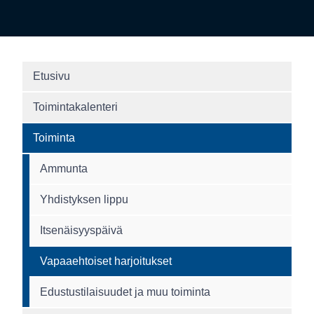
Etusivu
Toimintakalenteri
Toiminta
Ammunta
Yhdistyksen lippu
Itsenäisyyspäivä
Vapaaehtoiset harjoitukset
Edustustilaisuudet ja muu toiminta