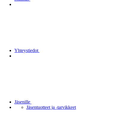
Yhteystiedot
Jäsenille
Jäsentuotteet ja -tarvikkeet