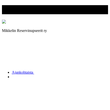
Mikkelin Reservinupseerit ry
Mikkelin Reservinupseerit ry
Ajankohtaista